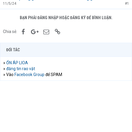
11/5/24
#1
BẠN PHẢI ĐĂNG NHẬP HOẶC ĐĂNG KÝ ĐỂ BÌNH LUẬN.
Facebook
Google+
Email
Link
Chia sẻ:
ĐỐI TÁC
»
ỔN ÁP LIOA
»
đăng tin rao vặt
» Vào
Facebook Group
để SPAM