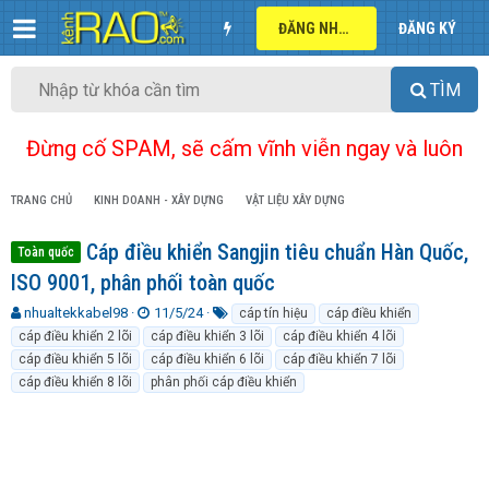
ĐĂNG NHẬP
ĐĂNG KÝ
TÌM
Đừng cố SPAM, sẽ cấm vĩnh viễn ngay và luôn
TRANG CHỦ
KINH DOANH - XÂY DỰNG
VẬT LIỆU XÂY DỰNG
Cáp điều khiển Sangjin tiêu chuẩn Hàn Quốc,
Toàn quốc
ISO 9001, phân phối toàn quốc
T
N
T
nhualtekkabel98
11/5/24
cáp tín hiệu
cáp điều khiển
h
g
ừ
cáp điều khiển 2 lõi
cáp điều khiển 3 lõi
cáp điều khiển 4 lõi
r
à
k
cáp điều khiển 5 lõi
cáp điều khiển 6 lõi
cáp điều khiển 7 lõi
e
y
h
cáp điều khiển 8 lõi
phân phối cáp điều khiển
a
g
ó
d
ử
a
s
i
t
a
r