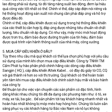
lao động phải sử dụng, từ đó tăng năng suất lao động, đem lại hiệu
quả công việc tốt nhất có thể. Chính vì thế, dây cáp điện nói riêng và
hệ thống hoạt động sản xuất nói chung cần phải đáp ứng và hỗ trợ
được điều đó.
Chính vì thế, cáp điều khiển được sử dụng trong hệ thống điều khiển
của các thiết bị cần hợp lý, đáp ứng được những tiêu chuẩn về chất
lượng, tiêu chuẩn về áp dụng. Có như vậy, máy móc mới hoạt động
được trơn tru, đảm bảo được đường truyền của tín hiệu, đảm bảo
được quá trình vận hành thông suốt của nhà máy, công xưởng.
5. MUA CÁP ĐIỀU KHIỂN Ở ĐÂU?
Tùy theo nhu cầu mà quý khách có thể lựa chọn phù hợp với yêu cầu
sử dụng của mình khi chọn mua cáp điều khiển. Công ty TNHH TM
Cẩm Phát tự hào phân phối chính hãng các dòng cáp điều khiển
Sangjin ( HQ ), cáp điều khiển Altek Kabel…. có đầy đủ giấy tờ CO, CQ
với giá thành rẻ hơn so với thị trường. Quý khách có thể hoàn toàn
yên tâm khi mua cáp điều khiển bởi chính sách hậu mãi và bảo hành
của công ty.
Để thuận lợi cho việc vận chuyển các sản phẩm có đặc tính, hình
dáng khác nhau chúng tôi đã đa dạng các phương tiện như: ô tô, xe
máy, xe tải, ba gác… Để sản phẩm tới tay khách hàng nhanh nhất và
hoàn hảo nhất không bị móp méo hay hỏng hóc. Chúng tôi luôn sẵn
sàng phục vụ các khách hàng từ Bắc vào Nam và nỗ lực không