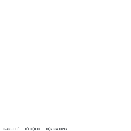
TRANG CHỦ
ĐỒ ĐIỆN TỬ
ĐIỆN GIA DỤNG