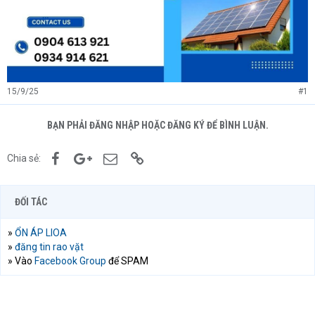
15/9/25
#1
BẠN PHẢI ĐĂNG NHẬP HOẶC ĐĂNG KÝ ĐỂ BÌNH LUẬN.
Facebook
Google+
Email
Link
Chia sẻ:
ĐỐI TÁC
»
ỔN ÁP LIOA
»
đăng tin rao vặt
» Vào
Facebook Group
để SPAM