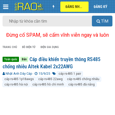
ĐĂNG NHẬP
ĐĂNG KÝ
TÌM
Đừng cố SPAM, sẽ cấm vĩnh viễn ngay và luôn
TRANG CHỦ
ĐỒ ĐIỆN TỬ
ĐIỆN GIA DỤNG
Cáp điều khiển truyền thông RS485
Toàn quốc
Bán
chống nhiễu Altek Kabel 2x22AWG
T
N
T
Nhật Anh Dây Cáp
15/9/25
cáp rs485 1 pair
h
g
ừ
cáp rs485 1p18awgs
cáp rs485 22awg
cáp rs485 chống nhiễu
r
à
k
cáp rs485 hà nội
cáp rs485 hồ chí minh
cáp rs485 đà nẵng
e
y
h
a
g
ó
d
ử
a
s
i
t
a
r