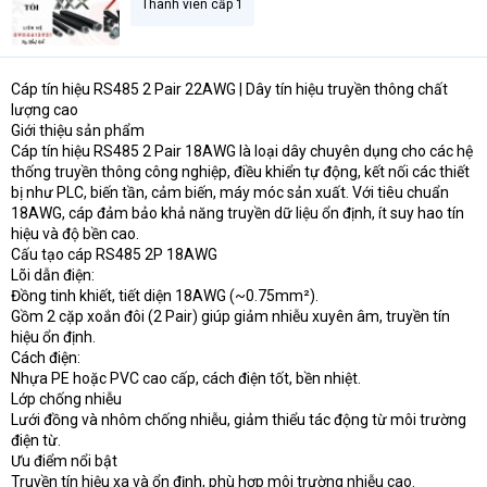
Thành viên cấp 1
Cáp tín hiệu RS485 2 Pair 22AWG | Dây tín hiệu truyền thông chất
lượng cao
Giới thiệu sản phẩm
Cáp tín hiệu RS485 2 Pair 18AWG là loại dây chuyên dụng cho các hệ
thống truyền thông công nghiệp, điều khiển tự động, kết nối các thiết
bị như PLC, biến tần, cảm biến, máy móc sản xuất. Với tiêu chuẩn
18AWG, cáp đảm bảo khả năng truyền dữ liệu ổn định, ít suy hao tín
hiệu và độ bền cao.
Cấu tạo cáp RS485 2P 18AWG
Lõi dẫn điện:
Đồng tinh khiết, tiết diện 18AWG (~0.75mm²).
Gồm 2 cặp xoắn đôi (2 Pair) giúp giảm nhiễu xuyên âm, truyền tín
hiệu ổn định.
Cách điện:
Nhựa PE hoặc PVC cao cấp, cách điện tốt, bền nhiệt.
Lớp chống nhiễu
Lưới đồng và nhôm chống nhiễu, giảm thiểu tác động từ môi trường
điện từ.
Ưu điểm nổi bật
Truyền tín hiệu xa và ổn định, phù hợp môi trường nhiễu cao.