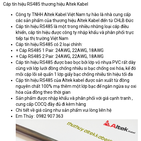
e
Cáp tín hiệu RS485 thương hiệu Altek Kabel
r
Công ty TNHH Altek Kabel Việt Nam tự hào là nhà cung cấp
các sản phẩm của thương hiệu Altek Kabel đến từ CHLB Đức
Cáp tín hiệu RS485 là một trong nhiều những loại cáp điều
khiển, cáp tín hiệu được công ty nhập khẩu và phân phối trực
tiếp tại thị trường Việt Nam
Cáp tín hiệu RS485 có 2 loại chính:
+ Cáp RS485 1 Pair: 24AWG, 22AWG, 18AWG
+ Cáp RS485 2 Pair: 24AWG, 22AWG, 18AWG
Cáp tín hiệu RS485 được bao bọc bởi lớp vỏ nhựa PVC rất dày
cùng với lớp lưới đồng chống nhiễu si bạc chống oxi hóa, kế đó
mỗi cặp lõi sẽ quấn 1 lớp giấy bạc chống nhiễu tín hiệu tối đa
Cặp tín hiệu RS485 của Altek kabel được sản xuất từ đồng
nguyên chất 100% mạ thêm một lớp bạc để ngăn ngừa sự oxi
hóa của đồng theo thời gian
Sản phẩm được nhập khẩu và phân phối với giá cạnh tranh ,
cung cấp COCQ đầy đủ đi kèm hàng
Chi tiết về giá cũng như sản phẩm vui lòng liên hệ
Em Thủy : 0982 907 363