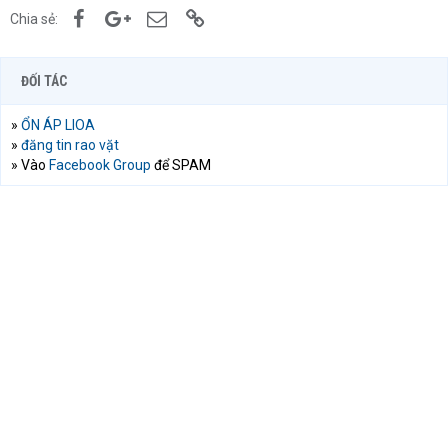
Facebook
Google+
Email
Link
Chia sẻ:
ĐỐI TÁC
»
ỔN ÁP LIOA
»
đăng tin rao vặt
» Vào
Facebook Group
để SPAM