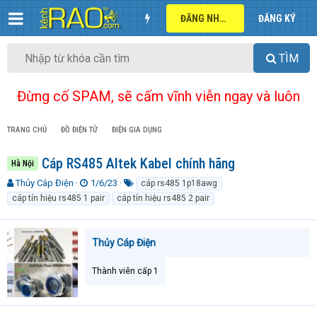
ĐĂNG NHẬP
ĐĂNG KÝ
TÌM
Đừng cố SPAM, sẽ cấm vĩnh viễn ngay và luôn
TRANG CHỦ
ĐỒ ĐIỆN TỬ
ĐIỆN GIA DỤNG
Cáp RS485 Altek Kabel chính hãng
Hà Nội
T
N
T
Thủy Cáp Điện
1/6/23
cáp rs485 1p18awg
h
g
ừ
cáp tín hiệu rs485 1 pair
cáp tín hiệu rs485 2 pair
r
à
k
e
y
h
a
g
ó
Thủy Cáp Điện
d
ử
a
s
i
t
Thành viên cấp 1
a
r
t