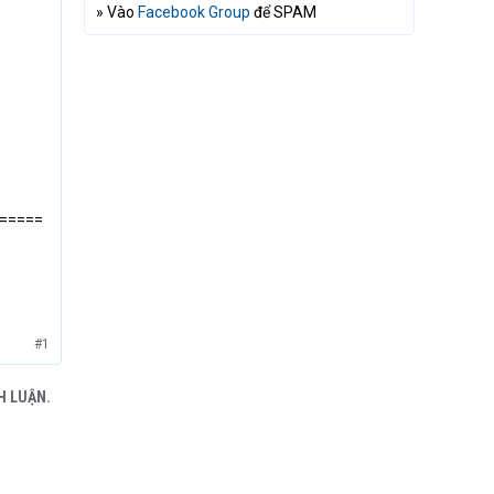
» Vào
Facebook Group
để SPAM
=====
#1
H LUẬN.