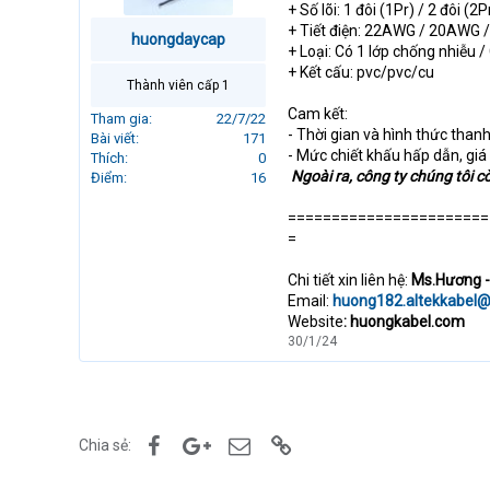
+ Số lõi: 1 đôi (1Pr) / 2 đôi (2P
r
+ Tiết điện: 22AWG / 20AWG
t
huongdaycap
+ Loại: Có 1 lớp chống nhiễu /
e
+ Kết cấu: pvc/pvc/cu
r
Thành viên cấp 1
Cam kết:
Tham gia
22/7/22
- Thời gian và hình thức thanh
Bài viết
171
- Mức chiết khấu hấp dẫn, giá 
Thích
0
Ngoài ra, công ty chúng tôi 
Điểm
16
=======================
=
Chi tiết xin liên hệ:
Ms.Hương -
Email:
huong182.altekkabel
Website
: huongkabel.com
30/1/24
Facebook
Google+
Email
Link
Chia sẻ: