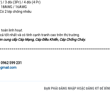
r) / 3 đôi (3Pr) / 4 đôi (4 Pr)
 / 18AWG / 16AWG
 Có 2 lớp chống nhiễu
 toán linh hoạt.
cả tốt nhất và có tính cạnh tranh cao trên thị trường.
còn cung cấp Cáp Mạng, Cáp Điều Khiển, Cáp Chống Cháy.
========================================================
 0962 599 231
@gmail.com
BẠN PHẢI ĐĂNG NHẬP HOẶC ĐĂNG KÝ ĐỂ BÌN