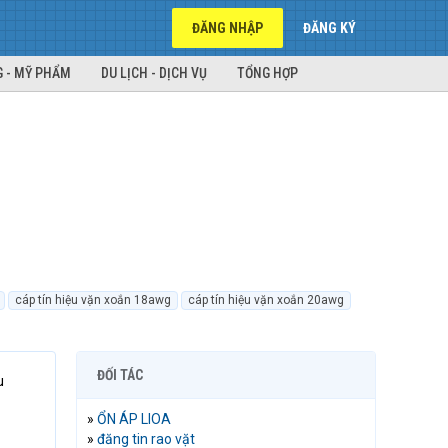
ĐĂNG NHẬP
ĐĂNG KÝ
 - MỸ PHẨM
DU LỊCH - DỊCH VỤ
TỔNG HỢP
cáp tín hiệu vặn xoắn 18awg
cáp tín hiệu vặn xoắn 20awg
ĐỐI TÁC
u
»
ỔN ÁP LIOA
»
đăng tin rao vặt