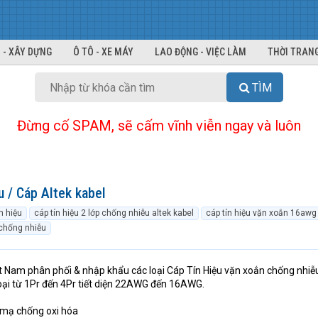
 - XÂY DỰNG
Ô TÔ - XE MÁY
LAO ĐỘNG - VIỆC LÀM
THỜI TRANG
TÌM
Đừng cố SPAM, sẽ cấm vĩnh viễn ngay và luôn
u / Cáp Altek kabel
n hiệu
cáp tín hiệu 2 lớp chống nhiễu altek kabel
cáp tín hiệu vặn xoắn 16awg
chống nhiễu
t Nam phân phối & nhập khẩu các loại Cáp Tín Hiệu vặn xoắn chống nhiễ
loại từ 1Pr đến 4Pr tiết diện 22AWG đến 16AWG.
i mạ chống oxi hóa