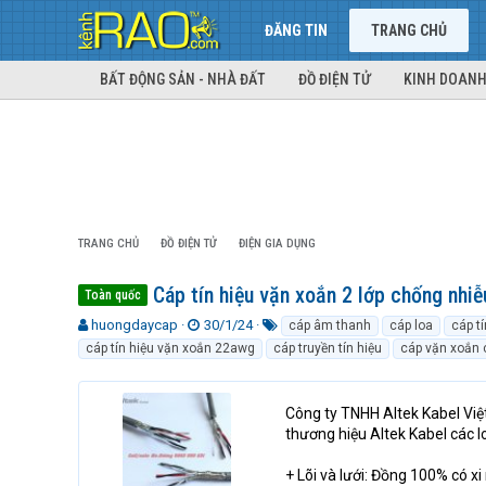
ĐĂNG TIN
TRANG CHỦ
BẤT ĐỘNG SẢN - NHÀ ĐẤT
ĐỒ ĐIỆN TỬ
KINH DOANH
TRANG CHỦ
ĐỒ ĐIỆN TỬ
ĐIỆN GIA DỤNG
Cáp tín hiệu vặn xoắn 2 lớp chống nhiễ
Toàn quốc
T
N
T
huongdaycap
30/1/24
cáp âm thanh
cáp loa
cáp tí
h
g
ừ
cáp tín hiệu vặn xoắn 22awg
cáp truyền tín hiệu
cáp vặn xoắn 
r
à
k
e
y
h
a
g
ó
Công ty TNHH Altek Kabel Việ
d
ử
a
thương hiệu Altek Kabel các 
s
i
t
+ Lõi và lưới: Đồng 100% có x
a