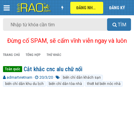
ĐĂNG NHẬP
ĐĂNG KÝ
TÌM
Đừng cố SPAM, sẽ cấm vĩnh viễn ngay và luôn
TRANG CHỦ
TỔNG HỢP
THỨ KHÁC
Cắt khắc cnc alu chữ nổi
Toàn quốc
T
N
T
admartvietnam
20/3/20
biển chỉ dẫn khách sạn
h
g
ừ
biển chỉ dẫn khu du lịch
biển chỉ dẫn tòa nhà
thiết kế biển nóc nhà
r
à
k
e
y
h
a
g
ó
d
ử
a
s
i
t
a
r
t