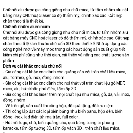
Chữ nổi alu được gia công giống như chữ mica, từ tấm nhôm alu cắt
bằng máy CNC hoặc laser có độ thẩm mỹ, chính xác cao. Cắt nẹp
chân theo tỉ lệ thiết kế.
Chữ nổi nhôm aluminium
Chữ nổi alu được gia công giống như chữ nổi mica, từ tấm nhôm alu
cắt bằng máy CNC hoặc laser có độ thẩm mỹ, chính xác cao. Cắt nẹp
chân theo tỉ lệ kích thước chữ uốn 3D theo thiết kế. Nhờ áp dụng các
công nghê mới về máy móc trong các hoạt động sản xuất giúp tiết
kiệm chi phí cũng như thời gian, cải thiện và nâng cao chất lượng sản
phẩm.
Dịch vụ cắt khắc cnc alu chữ nổi
- Gia công cắt khắc cnc dành cho quảng cáo với trên chất liệu mica,
alu, formex, gỗ, inox, đồng, nhôm…
- Gia công cắt khắc cnc dành cho nội thất với trên chất liệu gỗ MDF,
mica, alu, bức khắc phú điêu, tấm ốp 3D…
- Gia công cắt khắc laser trên mọi chất liệu như mica, gỗ, da, vải, inox,
đồng, nhôm
- Vẽ trên gỗ, sản xuất thi công hộp, đồ quà tặng, đồ lưu niệm…
- Thi công lắp đặt các loại biển bảng như biển pano, hộp đèn, biển
đồng -inox, led điện tử, ma trận, full color…
- Hút nổi logo, chữ, biển quảng cáo, quả bóng trang trí phòng
karaoke, tấm ốp tường 3D, tấm ốp vách 3D… trên chất liệu mica,