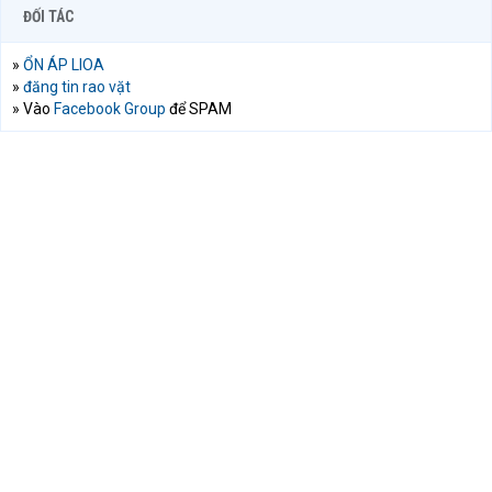
ĐỐI TÁC
»
ỔN ÁP LIOA
»
đăng tin rao vặt
» Vào
Facebook Group
để SPAM