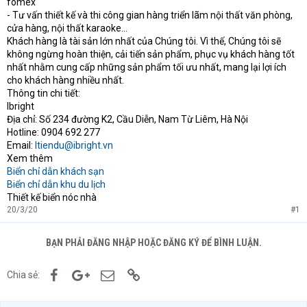
fomex
- Tư vấn thiết kế và thi công gian hàng triển lãm nội thất văn phòng,
cửa hàng, nội thất karaoke…
Khách hàng là tài sản lớn nhất của Chúng tôi. Vì thế, Chúng tôi sẽ
không ngừng hoàn thiện, cải tiến sản phẩm, phục vụ khách hàng tốt
nhất nhằm cung cấp những sản phẩm tối ưu nhất, mang lại lợi ích
cho khách hàng nhiều nhất.
Thông tin chi tiết:
Ibright
Địa chỉ: Số 234 đường K2, Cầu Diễn, Nam Từ Liêm, Hà Nội
Hotline: 0904 692 277
Email:
ltiendu@ibright.vn
Xem thêm
Biển chỉ dẫn khách sạn
Biển chỉ dẫn khu du lịch
Thiết kế biển nóc nhà
20/3/20
#1
BẠN PHẢI ĐĂNG NHẬP HOẶC ĐĂNG KÝ ĐỂ BÌNH LUẬN.
Facebook
Google+
Email
Link
Chia sẻ: