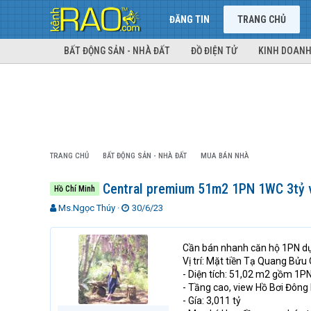
ĐĂNG TIN
TRANG CHỦ
BẤT ĐỘNG SẢN - NHÀ ĐẤT
ĐỒ ĐIỆN TỬ
KINH DOANH
TRANG CHỦ
BẤT ĐỘNG SẢN - NHÀ ĐẤT
MUA BÁN NHÀ
Central premium 51m2 1PN 1WC 3tỷ 
Hồ Chí Minh
T
N
Ms.Ngọc Thúy
30/6/23
h
g
r
à
e
y
Cần bán nhanh căn hộ 1PN d
a
g
Vị trí: Mặt tiền Tạ Quang Bửu
d
ử
- Diện tích: 51,02 m2 gồm 1P
s
i
- Tầng cao, view Hồ Bơi Đông
t
- Gía: 3,011 tỷ
a