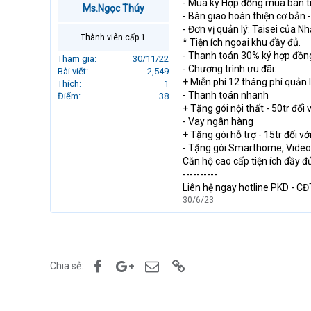
- Mua ký Hợp đồng mua bán tr
Ms.Ngọc Thúy
r
- Bàn giao hoàn thiện cơ bản 
t
- Đơn vị quản lý: Taisei của N
e
Thành viên cấp 1
* Tiện ích ngoại khu đầy đủ.
r
- Thanh toán 30% ký hợp đồn
Tham gia
30/11/22
- Chương trình ưu đãi:
Bài viết
2,549
+ Miễn phí 12 tháng phí quản l
Thích
1
- Thanh toán nhanh
Điểm
38
+ Tặng gói nội thất - 50tr đố
- Vay ngân hàng
+ Tặng gói hỗ trợ - 15tr đối 
- Tặng gói Smarthome, Video 
Căn hộ cao cấp tiện ích đầy 
----------
Liên hệ ngay hotline PKD - C
30/6/23
Facebook
Google+
Email
Link
Chia sẻ: