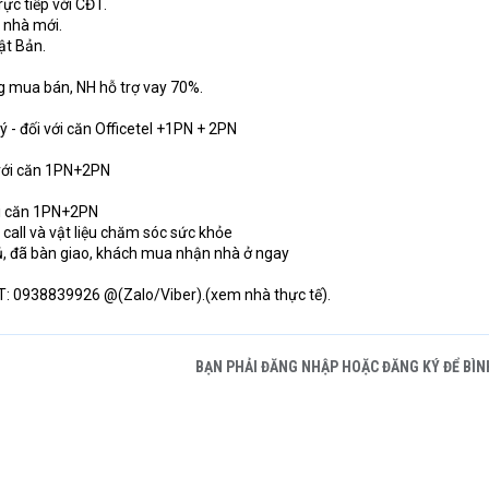
ực tiếp với CĐT.
- nhà mới.
hật Bản.
g mua bán, NH hỗ trợ vay 70%.
ý - đối với căn Officetel +1PN + 2PN
i với căn 1PN+2PN
với căn 1PN+2PN
call và vật liệu chăm sóc sức khỏe
đủ, đã bàn giao, khách mua nhận nhà ở ngay
ĐT: 0938839926 @(Zalo/Viber).(xem nhà thực tế).
BẠN PHẢI ĐĂNG NHẬP HOẶC ĐĂNG KÝ ĐỂ BÌN