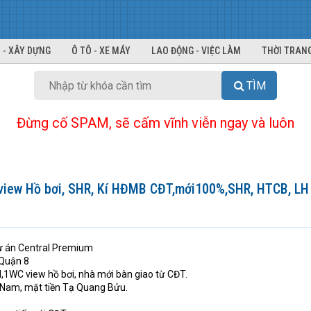
 - XÂY DỰNG
Ô TÔ - XE MÁY
LAO ĐỘNG - VIỆC LÀM
THỜI TRANG
TÌM
Đừng cố SPAM, sẽ cấm vĩnh viễn ngay và luôn
view Hồ bơi, SHR, Kí HĐMB CĐT,mới100%,SHR, HTCB, L
ự án Central Premium
 Quận 8
N,1WC view hồ bơi, nhà mới bàn giao từ CĐT.
 Nam, mặt tiền Tạ Quang Bửu.