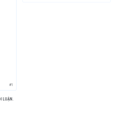
#1
H LUẬN.