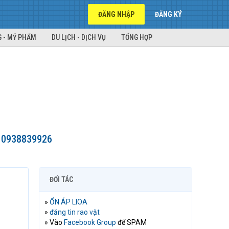
ĐĂNG NHẬP
ĐĂNG KÝ
 - MỸ PHẨM
DU LỊCH - DỊCH VỤ
TỔNG HỢP
H 0938839926
ĐỐI TÁC
»
ỔN ÁP LIOA
»
đăng tin rao vặt
» Vào
Facebook Group
để SPAM