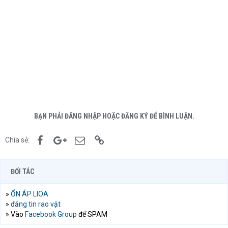
BẠN PHẢI ĐĂNG NHẬP HOẶC ĐĂNG KÝ ĐỂ BÌNH LUẬN.
Facebook
Google+
Email
Link
Chia sẻ:
ĐỐI TÁC
»
ỔN ÁP LIOA
»
đăng tin rao vặt
» Vào
Facebook Group
để SPAM