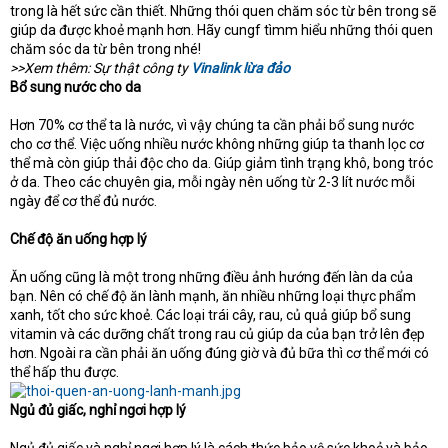
e
trong là hết sức cần thiết. Những thói quen chăm sóc từ bên trong sẽ
r
giúp da được khoẻ mạnh hơn. Hãy cungf tìmm hiểu những thói quen
chăm sóc da từ bên trong nhé!
>>Xem thêm: Sự thật công ty
Vinalink lừa đảo
Bổ sung nước cho da
Hơn 70% cơ thể ta là nước, vì vậy chúng ta cần phải bổ sung nước
cho cơ thể. Việc uống nhiều nước không những giúp ta thanh lọc cơ
thể mà còn giúp thải độc cho da. Giúp giảm tình trạng khô, bong tróc
ở da. Theo các chuyên gia, mỗi ngày nên uống từ 2-3 lít nước mỗi
ngày để cơ thể đủ nước.
Chế độ ăn uống hợp lý
Ăn uống cũng là một trong những điều ảnh hướng đến làn da của
bạn. Nên có chế độ ăn lành mạnh, ăn nhiều những loại thực phẩm
xanh, tốt cho sức khoẻ. Các loại trái cây, rau, củ quả giúp bổ sung
vitamin và các dưỡng chất trong rau củ giúp da của bạn trở lên đẹp
hơn. Ngoài ra cần phải ăn uống đúng giờ và đủ bữa thì cơ thể mới có
thể hấp thu được.
Ngủ đủ giấc, nghỉ ngơi hợp lý