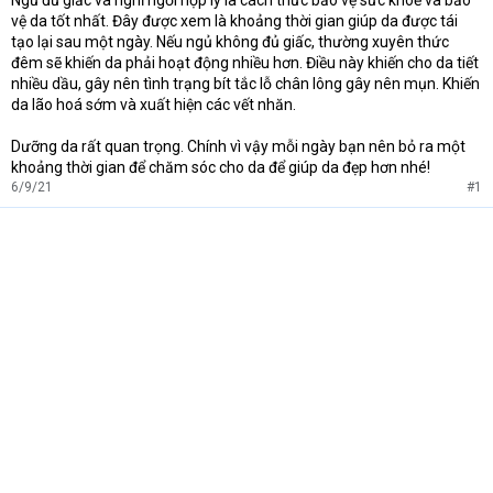
Ngủ đủ giấc và nghỉ ngơi hợp lý là cách thức bảo vệ sức khoẻ và bảo
vệ da tốt nhất. Đây được xem là khoảng thời gian giúp da được tái
tạo lại sau một ngày. Nếu ngủ không đủ giấc, thường xuyên thức
đêm sẽ khiến da phải hoạt động nhiều hơn. Điều này khiến cho da tiết
nhiều dầu, gây nên tình trạng bít tắc lỗ chân lông gây nên mụn. Khiến
da lão hoá sớm và xuất hiện các vết nhăn.
Dưỡng da rất quan trọng. Chính vì vậy mỗi ngày bạn nên bỏ ra một
khoảng thời gian để chăm sóc cho da để giúp da đẹp hơn nhé!
6/9/21
#1