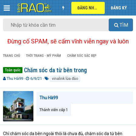
ĐĂNG NHẬP
ĐĂNG KÝ
TÌM
Đừng cố SPAM, sẽ cấm vĩnh viễn ngay và luôn
TRANG CHỦ
THỜI TRANG - MỸ PHẨM
CHĂM SÓC SẮC ĐẸP
Chăm sóc da từ bên trong
Toàn quốc
T
N
T
Thu Hà99
6/9/21
vinalink lừa đảo
h
g
ừ
r
à
k
e
y
h
Thu Hà99
a
g
ó
d
ử
a
Thành viên cấp 1
s
i
t
a
r
t
Chỉ chăm sóc da bên ngoài thôi là chưa đủ, chăm sóc da từ bên