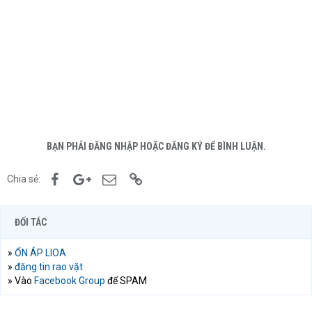
BẠN PHẢI ĐĂNG NHẬP HOẶC ĐĂNG KÝ ĐỂ BÌNH LUẬN.
Facebook
Google+
Email
Link
Chia sẻ:
ĐỐI TÁC
»
ỔN ÁP LIOA
»
đăng tin rao vặt
» Vào
Facebook Group
để SPAM