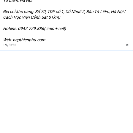
Từ Liêm, Hà Nội
Địa chỉ kho hàng: Số 70, TDP số 1, Cổ Nhuế 2, Bắc Từ Liêm, Hà Nội (
Cách Học Viện Cảnh Sát 01km)
Hotline: 0942.729.886( zalo + call)
Web: bepthienphu.com
19/8/23
#1