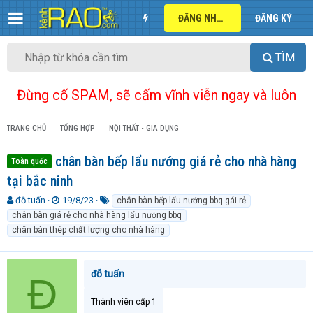
ĐĂNG NHẬP
ĐĂNG KÝ
TÌM
Đừng cố SPAM, sẽ cấm vĩnh viễn ngay và luôn
TRANG CHỦ
TỔNG HỢP
NỘI THẤT - GIA DỤNG
chân bàn bếp lẩu nướng giá rẻ cho nhà hàng
Toàn quốc
tại bắc ninh
T
N
T
đỗ tuấn
19/8/23
chân bàn bếp lẩu nướng bbq gái rẻ
h
g
ừ
chân bàn giá rẻ cho nhà hàng lẩu nướng bbq
r
à
k
chân bàn thép chất lượng cho nhà hàng
e
y
h
a
g
ó
d
ử
a
đỗ tuấn
s
i
Đ
t
a
Thành viên cấp 1
r