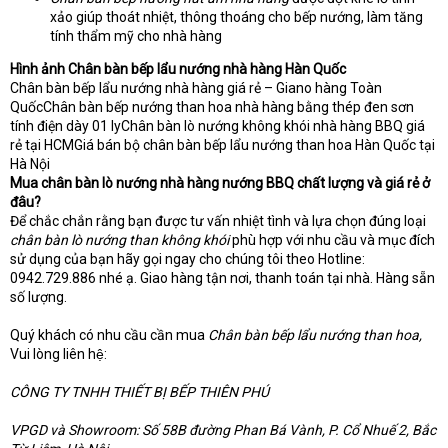
xảo giúp thoát nhiệt, thông thoáng cho bếp nướng, làm tăng
tính thẩm mỹ cho nhà hàng
Hình ảnh Chân bàn bếp lẩu nướng nhà hàng Hàn Quốc
Chân bàn bếp lẩu nướng nhà hàng giá rẻ – Giano hàng Toàn
QuốcChân bàn bếp nướng than hoa nhà hàng bằng thép đen sơn
tính điện dày 01 lyChân bàn lò nướng không khói nhà hàng BBQ giá
rẻ tại HCMGiá bán bộ chân bàn bếp lẩu nướng than hoa Hàn Quốc tại
Hà Nội
Mua chân bàn lò nướng nhà hàng nướng BBQ chất lượng và giá rẻ ở
đâu?
Để chắc chắn rằng bạn được tư vấn nhiệt tình và lựa chọn đúng loại
chân bàn lò nướng than không khói
phù hợp với nhu cầu và mục đích
sử dụng của bạn hãy gọi ngay cho chúng tôi theo Hotline:
0942.729.886 nhé ạ. Giao hàng tận nơi, thanh toán tại nhà. Hàng sẵn
số lượng.
Quý khách có nhu cầu cần mua
Chân bàn bếp lẩu nướng than hoa,
Vui lòng liên hệ:
CÔNG TY TNHH THIẾT BỊ BẾP THIÊN PHÚ
VPGD và Showroom: Số 58B đường Phan Bá Vành, P. Cổ Nhuế 2, Bắc