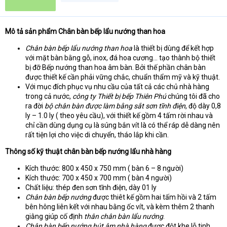
t
e
r
Mô tả sản phẩm Chân bàn bếp lẩu nướng than hoa
Chân bàn bếp lẩu nướng than hoa
là thiết bị dùng để kết hợp
với mặt bàn bằng gỗ, inox, đá hoa cương… tạo thành bộ thiết
bị đỡ Bếp nướng than hoa âm bàn. Bởi thế phần chân bàn
được thiết kế cần phải vững chắc, chuẩn thẩm mỹ và kỹ thuật.
Với mục đích phục vụ nhu cầu của tất cả các chủ nhà hàng
trong cả nước,
công ty Thiết bị bếp Thiên Phú
chúng tôi đã cho
ra đời
bộ chân bàn được làm bằng sắt sơn tĩnh điện
, độ dày 0,8
ly – 1.0 ly ( theo yêu cầu), với thiết kế gồm 4 tấm rời nhau và
chỉ cần dùng dụng cụ là súng bắn vít là có thể ráp dễ dàng nên
rất tiện lợi cho việc di chuyển, tháo lắp khi cần.
Thông số kỹ thuật chân bàn bếp nướng lẩu nhà hàng
Kích thước: 800 x 450 x 750 mm ( bàn 6 – 8 người)
Kích thước: 700 x 450 x 700 mm ( bàn 4 người)
Chất liệu: thép đen sơn tĩnh điện, dày 01 ly
Chân bàn bếp nướng
được thiêt kế gồm hai tấm hồi và 2 tấm
bên hông liên kết với nhau bằng ốc vít, và kèm thêm 2 thanh
giằng giúp cố định
thân chân bàn lẩu nướng
.
Chân bàn bếp nướng hút âm nhà hàng
được đột khe lỗ tinh