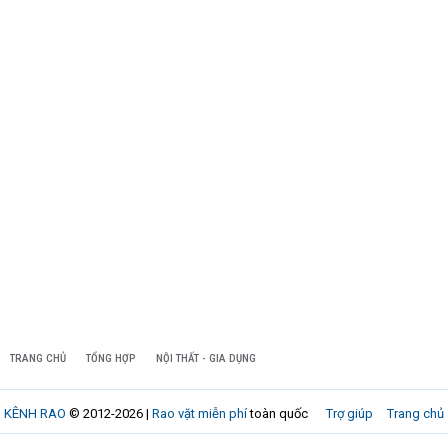
TRANG CHỦ
TỔNG HỢP
NỘI THẤT - GIA DỤNG
KÊNH RAO
© 2012-2026 |
Rao vặt miễn phí
toàn quốc
Trợ giúp
Trang chủ