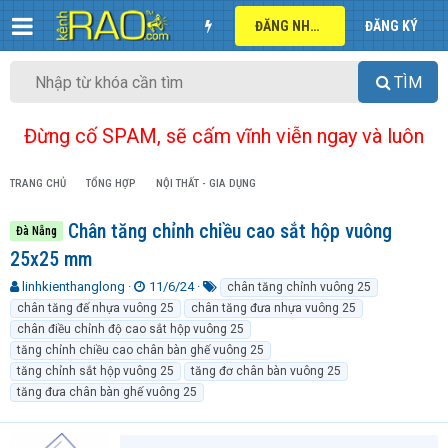
ĐĂNG NHẬP
ĐĂNG KÝ
TÌM
Đừng cố SPAM, sẽ cấm vĩnh viễn ngay và luôn
TRANG CHỦ
TỔNG HỢP
NỘI THẤT - GIA DỤNG
Chân tăng chỉnh chiều cao sắt hộp vuông
Đà Nẵng
25x25 mm
T
N
T
linhkienthanglong
11/6/24
chân tăng chỉnh vuông 25
h
g
ừ
chân tăng đế nhựa vuông 25
chân tăng đưa nhựa vuông 25
r
à
k
chân điều chỉnh độ cao sắt hộp vuông 25
e
y
h
tăng chỉnh chiều cao chân bàn ghế vuông 25
a
g
ó
tăng chỉnh sắt hộp vuông 25
tăng đơ chân bàn vuông 25
d
ử
a
tăng đưa chân bàn ghế vuông 25
s
i
t
a
r