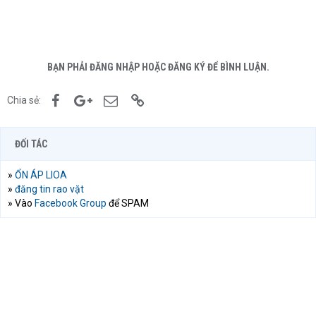
BẠN PHẢI ĐĂNG NHẬP HOẶC ĐĂNG KÝ ĐỂ BÌNH LUẬN.
Facebook
Google+
Email
Link
Chia sẻ:
ĐỐI TÁC
»
ỔN ÁP LIOA
»
đăng tin rao vặt
» Vào
Facebook Group
để SPAM