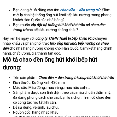
e
r
Bạn đang ở Đà Nẵng cần tìm
chao đèn – đèn trang trí
để làm
mới lạ cho hệ thống ống hút khói bếp lẩu nướng mang phong
khách Hàn Quốc của nhà hàng?
Bạn muốn
lắp đặt hệ thống hút khói thả trần có chao đèn
trang trí
cho bếp lẩu nướng không khói ?
Hãy liên hệ ngay với
công ty TNHH Thiết bị bếp Thiên Phú
chuyên
nhập khẩu và phân phối trực tiếp
ống hút khói bếp nướng có chao
đèn
cho nhà hàng nướng không khói Hàn Quốc. Cam kết hàng chính
hãng, chất lượng, giá thành tận gốc.
Mô tả chao đèn ống hút khói bếp hút
dương:
Tên sản phẩm:
Chao đèn – đèn trang trí chụp hút khói thả trần
Kích thước: Đường kính 430 mm
Màu sắc: Màu đồng, màu vàng, màu nâu cafe…
Sản phẩm được sơn tĩnh điện theo các màu chuẩn thẩm mỹ,
đa dạng phong cách cho các bạn lựa chọn. Trên cổ chao đèn
có công tắc mở tắt khi cần.
Dễ sử dụng, vệ sinh, lau chùi.
Nguồn gốc: hàng nhập khẩu