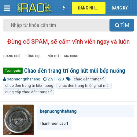
ĐĂNG NHẬP
ĐĂNG KÝ
TÌM
Đừng cố SPAM, sẽ cấm vĩnh viễn ngay và luôn
TRANG CHỦ
TỔNG HỢP
NỘI THẤT - GIA DỤNG
Chao đèn trang trí ống hút mùi bếp nướng
Toàn quốc
T
N
T
bepnuongnhahang
27/11/20
chao đèn trang trí
h
g
ừ
chao đèn trang trí bếp nướng
chao đèn trang trí ống hút mùi
r
à
k
cung cấp chao đèn trang trí
e
y
h
a
g
ó
d
ử
a
bepnuongnhahang
s
i
t
a
Thành viên cấp 1
r
t