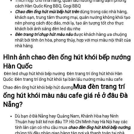
Thích hợp: cho nhà hàng, quán lẩu nướng mang đậm phong
cách Hàn Quốc King BBQ, Gogi BBQ
Chao đèn ống hút mùi bếp hút trên
dùng trong các nhà hàng,
khách sạn, trung tâm thương mại, quán nướng không khói tạo
nên phong cách độc đáo, mới lạ, tạo ấn tượng tốt cho thực
khách bởi ánh sáng đèn led dịu nhẹ
Đèn trang trí chụp hút màu nâu
được khách hàng ưa chuộng
nhất bởi tính ôn hòa, phong thủy, hợp với mọi màu nội thất của
nhà hàng.
Hình ảnh chao đèn ống hút khói bếp nướng
Hàn Quốc
Đèn led chụp hút khói bếp nướng
Đèn trang trí ống hút khói Hàn
Quốc
Đèn trang trí ống hút khói tại bàn lẩu nướng màu nâu cafe
Mua đèn trang trí
Chao đèn ống hút khói bếp hút dương
ống hút khói màu nâu cafe giá rẻ ở đâu Đà
Nẵng?
Dù bạn ở Đà Nẵng hay Quảng Nam, Khánh Hòa hay Ninh
Thuận hay bất kể nơi đâu TP. Hồ Chí Minh hay Hà Nội hay các
tỉnh lân cận có nhu cầu mua
chao đèn ống hút khói bếp nướng
,
chúng tôi đều nhận giao hàng tận nơi và thanh toán tại nhà.