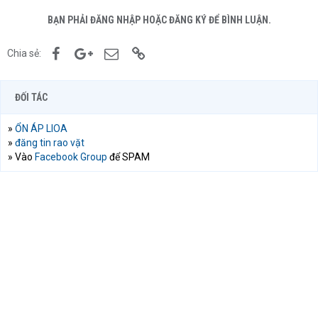
BẠN PHẢI ĐĂNG NHẬP HOẶC ĐĂNG KÝ ĐỂ BÌNH LUẬN.
Facebook
Google+
Email
Link
Chia sẻ:
ĐỐI TÁC
»
ỔN ÁP LIOA
»
đăng tin rao vặt
» Vào
Facebook Group
để SPAM