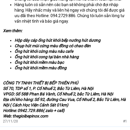
Hàng luôn có sẵn nên các bạn sẽ không phải chờ đợi nhập
hàng. Hãy nhấc máy và liên hệ ngay với chúng tôi để được giá
ưu đãi theo Hotline: 094.2729.886. Chúng tôi luôn sẵn lòng tư
vấn nhiệt tình và báo giá ngay.
Xem thêm:
Hộp dây cáp ống hút khói bếp nướng hút dương
Chụp hút mùi cứng màu đồng có chao đèn
Ống hút khói cứng màu nâu cafe
Ống hút khói cong tại bàn nhà hàng
Ống hút khói mềm màu bạc
Ống hút khói mềm màu đồng
CÔNG TY TNHH THIẾT BỊ BẾP THIÊN PHÚ
Số 70, TDP số 1, P. Cổ Nhuế 2, Bắc Từ Liêm, Hà Nội
VPGD: Số 58B Phan Bá Vành, Cổ Nhuế 2, bắc Từ Liêm, Hà Nội
Địa chỉ kho hàng: Số 92, đường Cau Vua, Cổ Nhuế 2, Bắc Từ Liêm, Hà
Nội ( Cách Học Viện Cảnh Sát 01km)
Hotline: 0942.729.886( zalo + call)
Web: thegioibepinox.com
27/11/20
#1