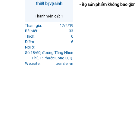
thiết bị vệ sinh
r
- Bộ sản phẩm không bao gồm
t
e
Thành viên cấp 1
r
Tham gia
17/4/19
Bài viết
33
Thích
0
Điểm
6
Nơi ở
Số 18/60, đường Tăng Nhơn
Phú, P. Phước Long B, Q.
Website
benzler.vn