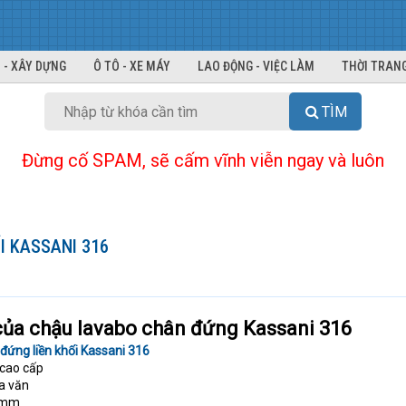
 - XÂY DỰNG
Ô TÔ - XE MÁY
LAO ĐỘNG - VIỆC LÀM
THỜI TRANG
TÌM
Đừng cố SPAM, sẽ cấm vĩnh viễn ngay và luôn
I KASSANI 316
 của chậu lavabo chân đứng Kassani 316
đứng liền khối Kassani 316
 cao cấp
a văn
0 mm