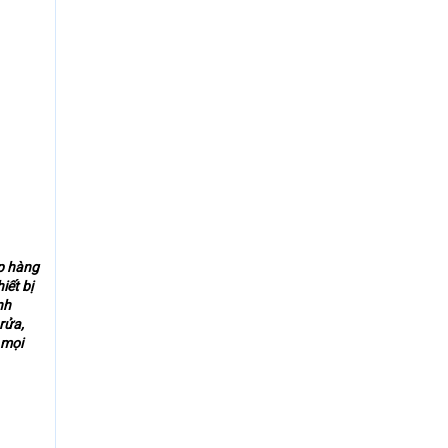
ấp hàng
iết bị
nh
rửa,
 mọi