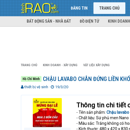
ĐĂNG TIN
TRANG CHỦ
BẤT ĐỘNG SẢN - NHÀ ĐẤT
ĐỒ ĐIỆN TỬ
KINH DOANH
TRANG CHỦ
KINH DOANH - XÂY DỰNG
VẬT LIỆU XÂY DỰNG
CHẬU LAVABO CHÂN ĐỨNG LIỀN KHỐ
Hồ Chí Minh
T
N
thiết bị vệ sinh
19/3/20
h
g
r
à
e
y
Thông tin chi tiết
a
g
- Tên sản phẩm:
Chậu lavabo 
d
ử
- Chất liệu: Sứ phủ men Nano
s
i
t
- Màu sắc: Trắng không có ho
a
- Kích thước: 480 x 420 x 83