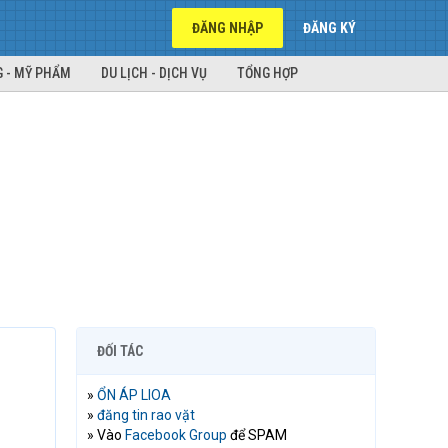
ĐĂNG NHẬP
ĐĂNG KÝ
 - MỸ PHẨM
DU LỊCH - DỊCH VỤ
TỔNG HỢP
ĐỐI TÁC
»
ỔN ÁP LIOA
»
đăng tin rao vặt
» Vào
Facebook Group
để SPAM