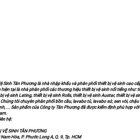
 Sinh Tân Phương là nhà nhập khẩu và phân phối thiết bị vệ sinh cao c
iện tại là nhà phân phối các thương hiệu thiết bị vệ sinh nổi tiếng như: th
 vệ sinh Lating, thiết bị vệ sinh Rolls, thiết bị vệ sinh Austar, thiết bị vệ si
o. Chúng tôi chuyên phân phối bồn cầu, lavabo tủ, lavabo sứ, sen vòi, chậu 
ệ sinh, ... Sản phẩm của Công ty Tân Phương đã được kiểm định phù hợp với
Nam.
iên hệ:
Ị VỆ SINH TÂN PHƯƠNG
 Nam Hòa, P. Phước Long A, Q. 9, Tp. HCM