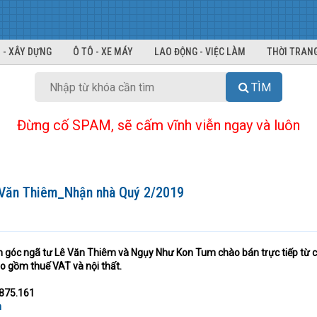
 - XÂY DỰNG
Ô TÔ - XE MÁY
LAO ĐỘNG - VIỆC LÀM
THỜI TRANG
TÌM
Đừng cố SPAM, sẽ cấm vĩnh viễn ngay và luôn
 Văn Thiêm_Nhận nhà Quý 2/2019
n góc ngã tư Lê Văn Thiêm và Ngụy Như Kon Tum chào bán trực tiếp từ 
ao gồm thuế VAT và nội thất.
.875.161
m