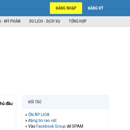
ĐĂNG NHẬP
ĐĂNG KÝ
 - MỸ PHẨM
DU LỊCH - DỊCH VỤ
TỔNG HỢP
ĐỐI TÁC
chủ đầu
»
ỔN ÁP LIOA
»
đăng tin rao vặt
» Vào
Facebook Group
để SPAM