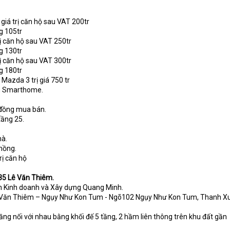
giá trị căn hộ sau VAT 200tr
g 105tr
ị căn hộ sau VAT 250tr
g 130tr
ị căn hộ sau VAT 300tr
g 180tr
Mazda 3 trị giá 750 tr
nh Smarthome.
 đồng mua bán.
tầng 25.
.
hà.
 hồng.
rị căn hộ
35 Lê Văn Thiêm.
ần Kinh doanh và Xây dựng Quang Minh.
 Lê Văn Thiêm – Ngụy Như Kon Tum - Ngõ102 Ngụy Như Kon Tum, Thanh X
ầng nối với nhau bằng khối đế 5 tầng, 2 hầm liên thông trên khu đất gần