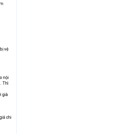
em
bị vệ
o nội
. Thì
i già
iá chi