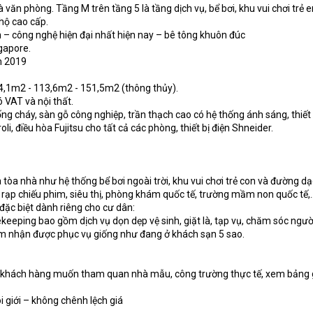
 văn phòng. Tầng M trên tầng 5 là tầng dịch vụ, bể bơi, khu vui chơi trẻ 
 hộ cao cấp.
h – công nghệ hiện đại nhất hiện nay – bê tông khuôn đúc
ngapore.
m 2019
94,1m2 - 113,6m2 - 151,5m2 (thông thủy).
ó VAT và nội thất.
ống cháy, sàn gỗ công nghiệp, trần thạch cao có hệ thống ánh sáng, thiết 
li, điều hòa Fujitsu cho tất cả các phòng, thiết bị điện Shneider.
 tòa nhà như hệ thống bể bơi ngoài trời, khu vui chơi trẻ con và đường dạ
 rạp chiếu phim, siêu thị, phòng khám quốc tế, trường mầm non quốc tế,..
 đặc biệt dành riêng cho cư dân:
keeping bao gồm dịch vụ dọn dẹp vệ sinh, giặt là, tạp vụ, chăm sóc ngườ
cảm nhận được phục vụ giống như đang ở khách sạn 5 sao.
, khách hàng muốn tham quan nhà mẫu, công trường thực tế, xem bảng g
 giới – không chênh lệch giá