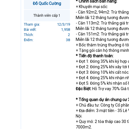
* Chính sách bán hàng:
Đỗ Quốc Cường
r
+ Khuyến mại sốc:
t
- Căn 92m2, 94m2: Trừ thẳng 
e
Thành viên cấp 1
Miễn lãi 12 tháng tương đươn
r
- Căn 113m2: Trừ thẳng giá tr
Tham gia
12/3/19
Miễn lãi 12 tháng tương đươn
Bài viết
1,958
- Căn 151m2: Trừ thẳng giá tr
Thích
2
Miễn lãi 12 tháng tương đươn
Điểm
38
+ Bốc thăm trúng thưởng ô tô 
+ Tặng gói căn hộ thông mi
* Tiến độ thanh toán:
+ Đợt 1: Đóng 35% khi ký hợp
+ Đợt 2: Đóng 25% khi xây tới 
+ Đợt 3: Đóng 10% khi cất nóc
+ Đợt 4: Đóng 25% khi nhận n
+ Đợt 5: Đóng 5% khi nhận sổ
Đặc Biệt:
Hỗ Trợ vay 70% Giá t
* Tổng quan dự án chung cư 
+ Chủ đầu tư: Công ty Cổ ph
+ Địa điểm: 3 mặt tiền - 35
Nội.
+ Quy mô: 2 tòa tháp cao 30 t
7000m2.