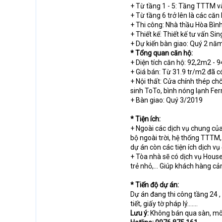
+ Từ tầng 1 - 5: Tầng TTTM và
+ Từ tầng 6 trở lên là các căn
+ Thi công: Nhà thầu Hòa Bìn
+ Thiết kế: Thiết kế tư vấn Si
+ Dự kiến bàn giao: Quý 2 nă
* Tổng quan căn hộ:
+ Diện tích căn hộ: 92,2m2 - 
+ Giá bán: Từ 31.9 tr/m2 đã c
+ Nội thất: Cửa chính thép ch
sinh ToTo, bình nóng lạnh Ferro
+ Bàn giao: Quý 3/2019
* Tiện ích:
+ Ngoài các dịch vụ chung của
bộ ngoài trời, hệ thống TTTM,
dự án còn các tiện ích dịch vụ
+ Tòa nhà sẽ có dịch vụ House
trẻ nhỏ,... Giúp khách hàng 
* Tiến độ dự án:
Dự án đang thi công tầng 24 
tiết, giấy tờ pháp lý…....
Lưu ý:
Không bán qua sàn, môi