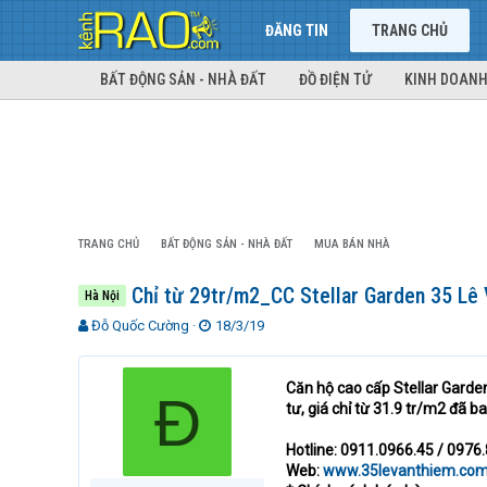
ĐĂNG TIN
TRANG CHỦ
BẤT ĐỘNG SẢN - NHÀ ĐẤT
ĐỒ ĐIỆN TỬ
KINH DOANH
TRANG CHỦ
BẤT ĐỘNG SẢN - NHÀ ĐẤT
MUA BÁN NHÀ
Chỉ từ 29tr/m2_CC Stellar Garden 35 Lê
Hà Nội
T
N
Đỗ Quốc Cường
18/3/19
h
g
r
à
e
y
Căn hộ cao cấp Stellar Garde
Đ
a
g
tư, giá chỉ từ 31.9 tr/m2 đã b
d
ử
s
i
Hotline: 0911.0966.45 / 0976
t
Web:
www.35levanthiem.co
a