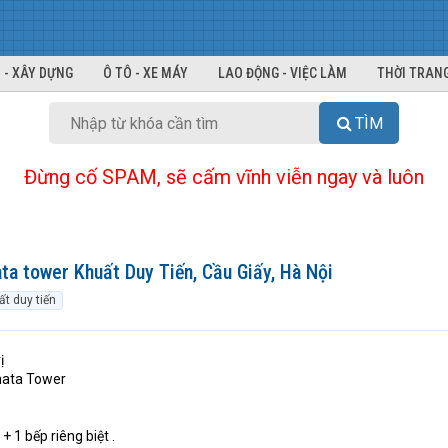
 - XÂY DỰNG
Ô TÔ - XE MÁY
LAO ĐỘNG - VIỆC LÀM
THỜI TRANG
TÌM
Đừng cố SPAM, sẽ cấm vĩnh viễn ngay và luôn
ata tower Khuất Duy Tiến, Cầu Giấy, Hà Nội
ất duy tiến
ị
nata Tower
+ 1 bếp riêng biệt .