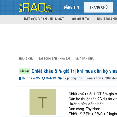
ĐĂNG TIN
TRANG CHỦ
BẤT ĐỘNG SẢN - NHÀ ĐẤT
ĐỒ ĐIỆN TỬ
KINH DOANH
TRANG CHỦ
BẤT ĐỘNG SẢN - NHÀ ĐẤT
MUA BÁN NHÀ
Chiết khấu 5 % giá trị khi mua căn hộ vin
Hà Nội
T
N
T
thuhoa9696
9/4/19
2 phòng ngủ
vinata tower 289 khu
h
g
ừ
r
à
k
e
y
h
Chiết khấu siêu HOT 5 % giá tr
T
a
g
ó
Căn hộ thuộc tòa 2B dự án vi
d
ử
a
Hướng cửa: đông bắc
s
i
Ban công: Tây Nam
t
Thiết kế: 2 PN + 2 WC + 2 logia 
a