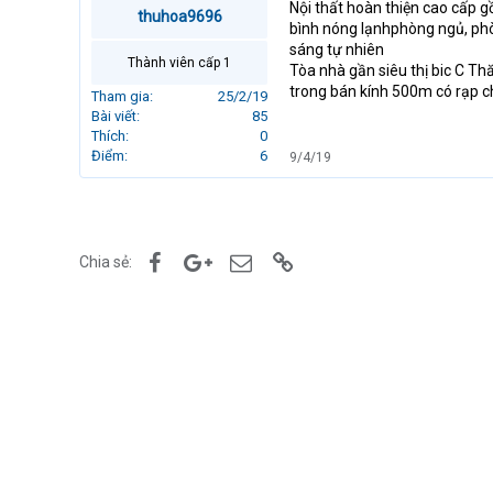
Nội thất hoàn thiện cao cấp g
r
thuhoa9696
bình nóng lạnhphòng ngủ, phò
t
sáng tự nhiên
e
Thành viên cấp 1
Tòa nhà gần siêu thị bic C T
r
trong bán kính 500m có rạp ch
Tham gia
25/2/19
Bài viết
85
Thích
0
Điểm
6
9/4/19
Facebook
Google+
Email
Link
Chia sẻ: