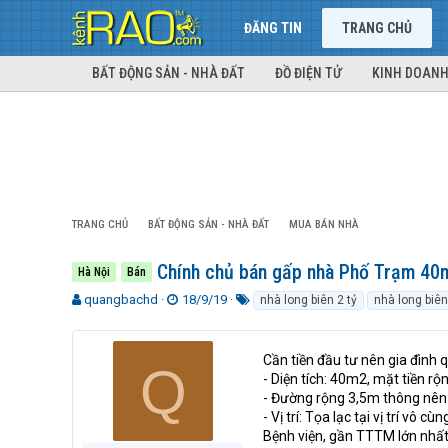
ĐĂNG TIN
TRANG CHỦ
BẤT ĐỘNG SẢN - NHÀ ĐẤT
ĐỒ ĐIỆN TỬ
KINH DOANH
TRANG CHỦ
BẤT ĐỘNG SẢN - NHÀ ĐẤT
MUA BÁN NHÀ
Chính chủ bán gấp nhà Phố Trạm 40m
Hà Nội
Bán
T
N
T
quangbachd
18/9/19
nhà long biên 2 tỷ
nhà long biên
h
g
ừ
r
à
k
e
y
h
Cần tiền đầu tư nên gia đình 
Q
a
g
ó
- Diện tích: 40m2, mặt tiền r
d
ử
a
- Đường rộng 3,5m thông nên 
s
i
- Vị trí: Tọa lạc tại vị trí v
t
Bệnh viện, gần TTTM lớn nhất
a