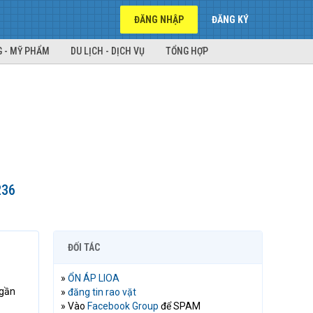
ĐĂNG NHẬP
ĐĂNG KÝ
 - MỸ PHẨM
DU LỊCH - DỊCH VỤ
TỔNG HỢP
236
ĐỐI TÁC
»
ỔN ÁP LIOA
 gần
»
đăng tin rao vặt
» Vào
Facebook Group
để SPAM