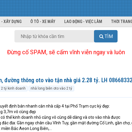
 - XÂY DỰNG
Ô TÔ - XE MÁY
LAO ĐỘNG - VIỆC LÀM
THỜI TRANG
TÌM
Đừng cố SPAM, sẽ cấm vĩnh viễn ngay và luôn
, đường thông oto vào tận nhà giá 2.28 tỷ. LH 0866833
 2 tỷ kinh doanh
nhà long biên oto vào 2 tỷ
quyết định bán nhanh căn nhà cấp 4 tại Phố Trạm cực kỳ đẹp:
ộng 3,7m vô cùng đẹp
có thể kinh doanh nhỏ cũng vô cùng dễ dàng và oto vào nhà được
ô cùng đắc địa: Gần ngay chân cầu Vĩnh Tuy, gần mặt đường Cổ Linh, gần chợ,
 miền Bắc Aeon Long Biên,...