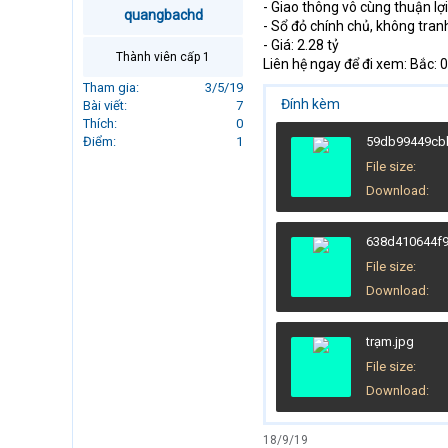
- Giao thông vô cùng thuận lợ
r
quangbachd
- Sổ đỏ chính chủ, không tra
t
- Giá: 2.28 tỷ
e
Thành viên cấp 1
Liên hệ ngay để đi xem: Bắc:
r
Tham gia
3/5/19
Đính kèm
Bài viết
7
Thích
0
Điểm
1
59db99449cb
File size
Download
638d410644f9
File size
Download
trạm.jpg
File size
Download
18/9/19