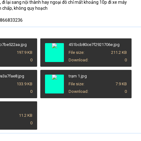
i, đi lại sang nội thành hay ngoại đô chỉ mất khoảng 10p đi xe máy
nh chấp, không quy hoạch
 0866833236
b7be522aa.jpg
451bcb80ce7f2921706e.jpg
197.9 KB
File size
211.2 KB
0
Download
0
a3a7fae8.jpg
trạm 1.jpg
133.9 KB
File size
7.9 KB
0
Download
0
11.2 KB
0