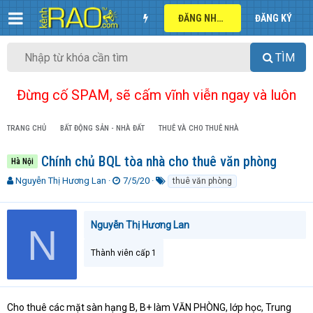
ĐĂNG NHẬP
ĐĂNG KÝ
TÌM
Đừng cố SPAM, sẽ cấm vĩnh viễn ngay và luôn
TRANG CHỦ
BẤT ĐỘNG SẢN - NHÀ ĐẤT
THUÊ VÀ CHO THUÊ NHÀ
Chính chủ BQL tòa nhà cho thuê văn phòng
Hà Nội
T
N
T
Nguyễn Thị Hương Lan
7/5/20
thuê văn phòng
h
g
ừ
r
à
k
e
y
h
Nguyễn Thị Hương Lan
N
a
g
ó
d
ử
a
Thành viên cấp 1
s
i
t
a
r
t
Cho thuê các mặt sàn hạng B, B+ làm VĂN PHÒNG, lớp học, Trung