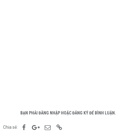
BẠN PHẢI ĐĂNG NHẬP HOẶC ĐĂNG KÝ ĐỂ BÌNH LUẬN.
Facebook
Google+
Email
Link
Chia sẻ: