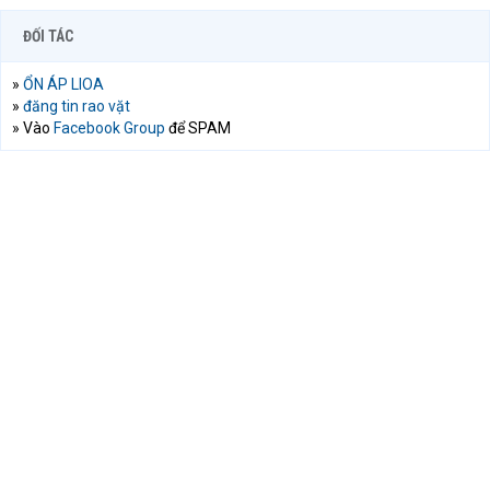
ĐỐI TÁC
»
ỔN ÁP LIOA
»
đăng tin rao vặt
» Vào
Facebook Group
để SPAM