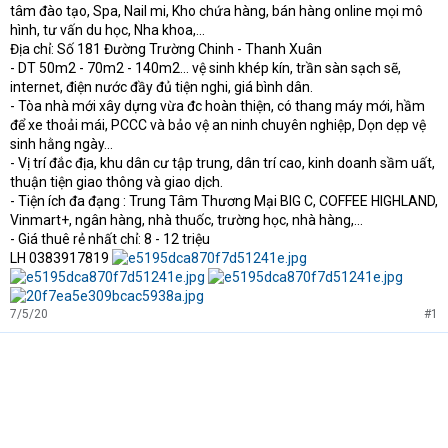
e
tâm đào tạo, Spa, Nail mi, Kho chứa hàng, bán hàng online mọi mô
r
hình, tư vấn du học, Nha khoa,...
Địa chỉ: Số 181 Đường Trường Chinh - Thanh Xuân
- DT 50m2 - 70m2 - 140m2... vệ sinh khép kín, trần sàn sạch sẽ,
internet, điện nước đầy đủ tiện nghi, giá bình dân.
- Tòa nhà mới xây dựng vừa đc hoàn thiện, có thang máy mới, hầm
để xe thoải mái, PCCC và bảo vệ an ninh chuyên nghiệp, Dọn dẹp vệ
sinh hằng ngày...
- Vị trí đắc địa, khu dân cư tập trung, dân trí cao, kinh doanh sầm uất,
thuận tiện giao thông và giao dịch.
- Tiện ích đa đạng : Trung Tâm Thương Mại BIG C, COFFEE HIGHLAND,
Vinmart+, ngân hàng, nhà thuốc, trường học, nhà hàng,...
- Giá thuê rẻ nhất chỉ: 8 - 12 triệu
LH 0383917819
7/5/20
#1