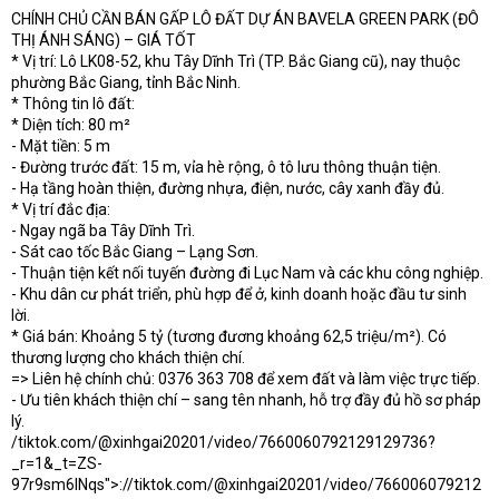
CHÍNH CHỦ CẦN BÁN GẤP LÔ ĐẤT DỰ ÁN BAVELA GREEN PARK (ĐÔ
t
THỊ ÁNH SÁNG) – GIÁ TỐT
e
r
* Vị trí: Lô LK08-52, khu Tây Dĩnh Trì (TP. Bắc Giang cũ), nay thuộc
phường Bắc Giang, tỉnh Bắc Ninh.
* Thông tin lô đất:
* Diện tích: 80 m²
- Mặt tiền: 5 m
- Đường trước đất: 15 m, vỉa hè rộng, ô tô lưu thông thuận tiện.
- Hạ tầng hoàn thiện, đường nhựa, điện, nước, cây xanh đầy đủ.
* Vị trí đắc địa:
- Ngay ngã ba Tây Dĩnh Trì.
- Sát cao tốc Bắc Giang – Lạng Sơn.
- Thuận tiện kết nối tuyến đường đi Lục Nam và các khu công nghiệp.
- Khu dân cư phát triển, phù hợp để ở, kinh doanh hoặc đầu tư sinh
lời.
* Giá bán: Khoảng 5 tỷ (tương đương khoảng 62,5 triệu/m²). Có
thương lượng cho khách thiện chí.
=> Liên hệ chính chủ: 0376 363 708 để xem đất và làm việc trực tiếp.
- Ưu tiên khách thiện chí – sang tên nhanh, hỗ trợ đầy đủ hồ sơ pháp
lý.
/tiktok.com/@xinhgai20201/video/7660060792129129736?
_r=1&_t=ZS-
97r9sm6lNqs">://tiktok.com/@xinhgai20201/video/766006079212