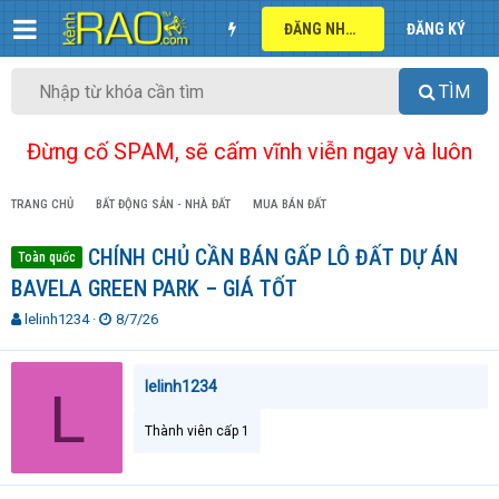
ĐĂNG NHẬP
ĐĂNG KÝ
TÌM
Đừng cố SPAM, sẽ cấm vĩnh viễn ngay và luôn
TRANG CHỦ
BẤT ĐỘNG SẢN - NHÀ ĐẤT
MUA BÁN ĐẤT
CHÍNH CHỦ CẦN BÁN GẤP LÔ ĐẤT DỰ ÁN
Toàn quốc
BAVELA GREEN PARK – GIÁ TỐT
T
N
lelinh1234
8/7/26
h
g
r
à
e
y
lelinh1234
L
a
g
d
ử
Thành viên cấp 1
s
i
t
a
r