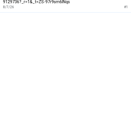
9129736?_r=1&_t=ZS-97r9sm6lNqs
8/7/26
#1