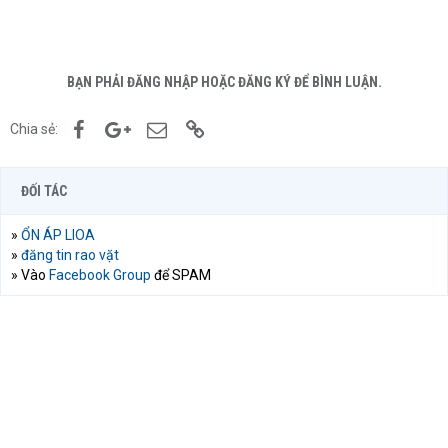
BẠN PHẢI ĐĂNG NHẬP HOẶC ĐĂNG KÝ ĐỂ BÌNH LUẬN.
Facebook
Google+
Email
Link
Chia sẻ:
ĐỐI TÁC
»
ỔN ÁP LIOA
»
đăng tin rao vặt
» Vào
Facebook Group
để SPAM