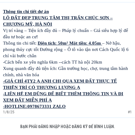
Thông tin chi tiết dự án
LÔ ĐẤT ĐẸP TRUNG TÂM THỊ TRẤN CHÚC SƠN –
CHƯƠNG MỸ, HÀ NỘI
Vị trí vàng – Tiện ích đầy đủ – Pháp lý chuẩn – Giá siêu hợp lý để
đầu tư hoặc an cư!
Thông tin chi tiết:
Diện tích: 50m² Mặt tiền: 4.05m
– Nở hậu,
phong thủy cực tốt Đường rộng – Ô tô vào tận nơi Cách Quốc lộ 6
chỉ vài bước chân
-Cách bến xe yên nghĩa 6km --cách TT hà nội 20km
Xung quanh đầy đủ tiện ích: Gần trường học, chợ, trung tâm hành
chính, nhà văn hóa
-GIÁ CHỈ 4TY2 Ạ ANH CHỊ QUA XEM ĐẤT THỰC TẾ
THIỆN TRÍ CÓ THƯƠNG LƯỢNG Ạ
-LIÊN HỆ EM DŨNG ĐỂ BIẾT THÊM THÔNG TIN VÀ ĐI
XEM ĐẤT MIỄN PHÍ Ạ
-HOTLINE:0978673331 ZALO
1/8/25
#1
BẠN PHẢI ĐĂNG NHẬP HOẶC ĐĂNG KÝ ĐỂ BÌNH LUẬN.