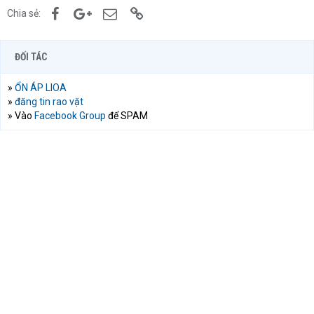
Facebook
Google+
Email
Link
Chia sẻ:
ĐỐI TÁC
»
ỔN ÁP LIOA
»
đăng tin rao vặt
» Vào
Facebook Group
để SPAM