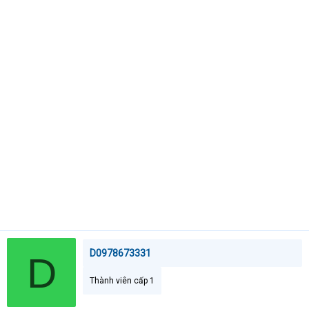
t
e
r
D0978673331
D
Thành viên cấp 1