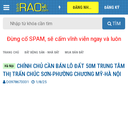
ĐĂNG NHẬP
ĐĂNG KÝ
TÌM
Đừng cố SPAM, sẽ cấm vĩnh viễn ngay và luôn
TRANG CHỦ
BẤT ĐỘNG SẢN - NHÀ ĐẤT
MUA BÁN ĐẤT
CHÍNH CHỦ CẦN BÁN LÔ ĐẤT 50M TRUNG TÂM
Hà Nội
THỊ TRẤN CHÚC SƠN-PHƯỜNG CHƯƠNG MỸ-HÀ NỘI
T
N
D0978673331
1/8/25
h
g
r
à
e
y
a
g
d
ử
s
i
t
a
r