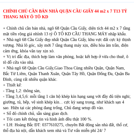
CHÍNH CHỦ CẦN BÁN NHÀ QUẬN CẦU GIẤY 44 m2 x 7 T13 TỶ
THANG MÁY Ô TÔ KD
+ Chính chủ cần bán nhà, ngõ 68 Quận Cầu Giấy, diện tích 44 m2 x 7 tầng
mặt tiền rộng giá nhỉnh 13 tỷ Ô TÔ KD CẦU THANG MÁY nhập khẩu.
+ Nhà ngõ 68 Cầu Giấy đẹp nhất Quận Cầu Giấy, khu vực đất cực kỳ thịnh
vượng. Nhà lô góc, xây mới 7 tầng thang máy xịn, điều hòa âm trần, điện
cảm ứng, khóa vân tay xịn xò.
+ Vị trí đắc địa, thích hợp làm văn phòng, hoặc kết hợp ở vừa cho thuê, ô
tô đỗ cửa vào nhà.
+ Nhà ngõ 68 Quận Cầu Giấy,Giao Thoa Cùng nhiều Quận, Quận Nam,
Bắc Từ Liêm, Quận Thanh Xuân, Quận Tây Hồ, Quận Đống Đa, Quận Ba
Đình, cùng rất nhiều quận khác.
+ Thiết kế:
- Tầng 1,2: thông sàn,
- Tầng 3,4,5,6: mỗi tầng 1 căn hộ khép kín hạng sang với đầy đủ tiện nghi;
giường, tủ, bếp, vệ sinh khép kín... cực kỳ sang trọng, như khách sạn 4
sao. Hiện tại các phòng đang trống, Chủ đang setup đồ vào.
+ Sổ đỏ chính chủ, sẵn sàng giao dịch.
+ Tôi cam kết thông tin và hình ảnh đều thật 100 %.
+ LH: Hoàng Bắc ĐT: 0377610275, chuyên Bất động sản nhà đất, thổ cư,
thổ địa hà nội, dẫn khách xem nhà và Tư vấn miễn phí 24/ 7