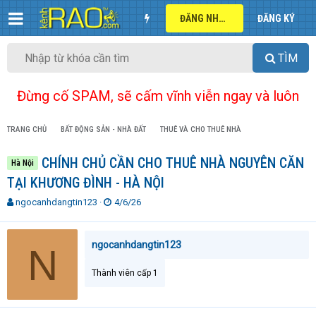
ĐĂNG NHẬP
ĐĂNG KÝ
TÌM
Đừng cố SPAM, sẽ cấm vĩnh viễn ngay và luôn
TRANG CHỦ
BẤT ĐỘNG SẢN - NHÀ ĐẤT
THUÊ VÀ CHO THUÊ NHÀ
CHÍNH CHỦ CẦN CHO THUÊ NHÀ NGUYÊN CĂN
Hà Nội
TẠI KHƯƠNG ĐÌNH - HÀ NỘI
T
N
ngocanhdangtin123
4/6/26
h
g
r
à
e
y
ngocanhdangtin123
N
a
g
d
ử
Thành viên cấp 1
s
i
t
a
r