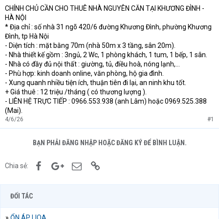
CHÍNH CHỦ CẦN CHO THUÊ NHÀ NGUYÊN CĂN TẠI KHƯƠNG ĐÌNH -
t
HÀ NỘI
e
r
* Địa chỉ : số nhà 31 ngõ 420/6 đường Khương Đình, phường Khương
Đình, tp Hà Nội
- Diện tích : mặt bằng 70m (nhà 50m x 3 tầng, sân 20m).
- Nhà thiết kế gồm : 3ngủ, 2 Wc, 1 phòng khách, 1 tum, 1 bếp, 1 sân.
- Nhà có đầy đủ nội thất : giường, tủ, điều hoà, nóng lạnh,...
- Phù hợp: kinh doanh online, văn phòng, hộ gia đình.
- Xung quanh nhiều tiện ích, thuận tiên đi lại, an ninh khu tốt.
+ Giá thuê : 12 triệu /tháng ( có thương lượng ).
- LIÊN HỆ TRỰC TIẾP : 0966.553.938 (anh Lâm) hoặc 0969.525.388
(Mai).
4/6/26
#1
BẠN PHẢI ĐĂNG NHẬP HOẶC ĐĂNG KÝ ĐỂ BÌNH LUẬN.
Facebook
Google+
Email
Link
Chia sẻ:
ĐỐI TÁC
»
ỔN ÁP LIOA