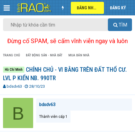
ĐĂNG NHẬP
ĐĂNG KÝ
TÌM
Đừng cố SPAM, sẽ cấm vĩnh viễn ngay và luôn
TRANG CHỦ
BẤT ĐỘNG SẢN - NHÀ ĐẤT
MUA BÁN NHÀ
CHÍNH CHỦ - VI BẰNG TRÊN ĐẤT THỔ CƯ.
Hồ Chí Minh
LVL P KIỂN NB. 990TR
T
N
bdsdv63
28/10/23
h
g
r
à
e
y
bdsdv63
B
a
g
d
ử
Thành viên cấp 1
s
i
t
a
r