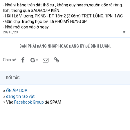
- Nhà vi bằng trên đất thổ cư , không quy hoạch,nguồn gốc rõ ràng.
t
hxh, thông qua SADECO P KIỂN.
e
r
- HXH Lê V lương. PK NB - DT 18m2 (3X6m) TRỆT. LỬNG. 1PN. 1WC
- Gần chợ .trường học. bv . Di PHÚ MỸ HƯNG 3P
- Nhà mới dọn vào ở ngay
28/10/23
#1
BẠN PHẢI ĐĂNG NHẬP HOẶC ĐĂNG KÝ ĐỂ BÌNH LUẬN.
Facebook
Google+
Email
Link
Chia sẻ:
ĐỐI TÁC
»
ỔN ÁP LIOA
»
đăng tin rao vặt
» Vào
Facebook Group
để SPAM