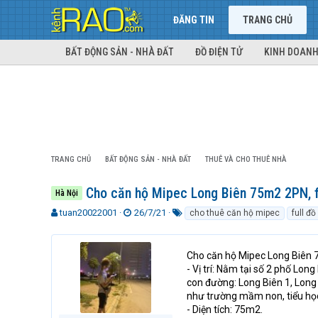
ĐĂNG TIN
TRANG CHỦ
BẤT ĐỘNG SẢN - NHÀ ĐẤT
ĐỒ ĐIỆN TỬ
KINH DOANH
TRANG CHỦ
BẤT ĐỘNG SẢN - NHÀ ĐẤT
THUÊ VÀ CHO THUÊ NHÀ
Cho căn hộ Mipec Long Biên 75m2 2PN, fu
Hà Nội
T
N
T
tuan20022001
26/7/21
cho thuê căn hộ mipec
full đồ
h
g
ừ
r
à
k
e
y
h
Cho căn hộ Mipec Long Biên 7
a
g
ó
- Vị trí: Nằm tại số 2 phố Lon
d
ử
a
con đường: Long Biên 1, Long 
s
i
như trường mầm non, tiểu học,
t
- Diện tích: 75m2.
a