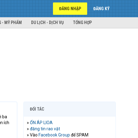
ĐĂNG NHẬP
ĐĂNG KÝ
 - MỸ PHẨM
DU LỊCH - DỊCH VỤ
TỔNG HỢP
ĐỐI TÁC
i ba
n ích
»
ỔN ÁP LIOA
»
đăng tin rao vặt
» Vào
Facebook Group
để SPAM