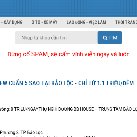
 - XÂY DỰNG
Ô TÔ - XE MÁY
LAO ĐỘNG - VIỆC LÀM
THỜI TRANG
TÌM
Đừng cố SPAM, sẽ cấm vĩnh viễn ngay và luôn
EW CUẨN 5 SAO TẠI BẢO LỘC - CHỈ TỪ 1.1 TRIỆU/ĐÊM
hường: 8 TRIỆU/NGÀYTHỰ NGHỈ DƯỠNG BB HOUSE – TRUNG TÂM BẢO LỘ
 Phường 2, TP. Bảo Lộc