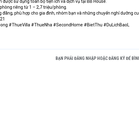
được sử dụng toàn bộ tiện ích và dịch vụ tại BB House.
 phòng riêng từ 1 – 2,7 triệu/phòng.
ng đãng, phù hợp cho gia đình, nhóm bạn và những chuyến nghỉ dưỡng cuố
021
ong #ThueVilla #ThueNha #SecondHome #BietThu #DuLichBaoL
BẠN PHẢI ĐĂNG NHẬP HOẶC ĐĂNG KÝ ĐỂ BÌN