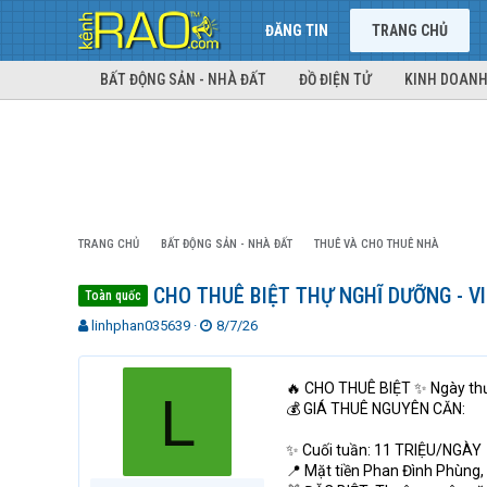
ĐĂNG TIN
TRANG CHỦ
BẤT ĐỘNG SẢN - NHÀ ĐẤT
ĐỒ ĐIỆN TỬ
KINH DOANH
TRANG CHỦ
BẤT ĐỘNG SẢN - NHÀ ĐẤT
THUÊ VÀ CHO THUÊ NHÀ
CHO THUÊ BIỆT THỰ NGHĨ DƯỠNG - VI
Toàn quốc
T
N
linhphan035639
8/7/26
h
g
r
à
e
y
🔥 CHO THUÊ BIỆT ✨ Ngày t
L
a
g
💰 GIÁ THUÊ NGUYÊN CĂN:
d
ử
s
i
✨ Cuối tuần: 11 TRIỆU/NGÀY
t
📍 Mặt tiền Phan Đình Phùng,
a