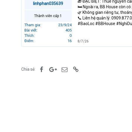
🎁 ĐẶC BIỆT: Thuê nguyên căn 
linhphan035639
r
🛏️ Ngoài ra, BB House còn có
t
🌿 Không gian riêng tư, thoá
e
Thành viên cấp 1
📞 Liên hệ quản lý: 0909.877.
r
#BaoLoc #BBHouse #NghiDu
Tham gia
23/9/24
Bài viết
405
Thích
0
Điểm
16
8/7/26
Facebook
Google+
Email
Link
Chia sẻ: