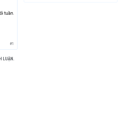
i tuần.
#1
H LUẬN.