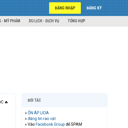
ĐĂNG NHẬP
ĐĂNG KÝ
 - MỸ PHẨM
DU LỊCH - DỊCH VỤ
TỔNG HỢP
ĐỐI TÁC
C 🔥
»
ỔN ÁP LIOA
»
đăng tin rao vặt
» Vào
Facebook Group
để SPAM