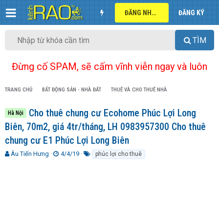
ĐĂNG NHẬP
ĐĂNG KÝ
TÌM
Đừng cố SPAM, sẽ cấm vĩnh viễn ngay và luôn
TRANG CHỦ
BẤT ĐỘNG SẢN - NHÀ ĐẤT
THUÊ VÀ CHO THUÊ NHÀ
Cho thuê chung cư Ecohome Phúc Lợi Long
Hà Nội
Biên, 70m2, giá 4tr/tháng, LH 0983957300 Cho thuê
chung cư E1 Phúc Lợi Long Biên
T
N
T
Âu Tiến Hưng
4/4/19
phúc lợi cho thuê
h
g
ừ
r
à
k
e
y
h
a
g
ó
d
ử
a
s
i
t