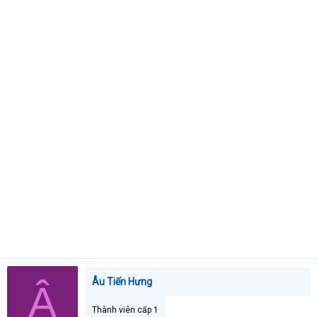
a
r
t
e
r
Âu Tiến Hưng
Â
Thành viên cấp 1