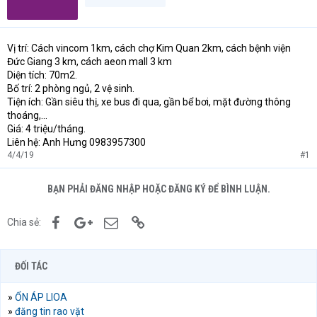
Vị trí: Cách vincom 1km, cách chợ Kim Quan 2km, cách bệnh viện
Đức Giang 3 km, cách aeon mall 3 km
Diện tích: 70m2.
Bố trí: 2 phòng ngủ, 2 vệ sinh.
Tiện ích: Gần siêu thị, xe bus đi qua, gần bể bơi, mặt đường thông
thoáng,...
Giá: 4 triệu/tháng.
Liên hệ: Anh Hưng 0983957300
4/4/19
#1
BẠN PHẢI ĐĂNG NHẬP HOẶC ĐĂNG KÝ ĐỂ BÌNH LUẬN.
Facebook
Google+
Email
Link
Chia sẻ:
ĐỐI TÁC
»
ỔN ÁP LIOA
»
đăng tin rao vặt