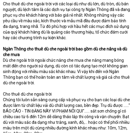
e
Cho thuê dù che ngoài trời với các loại dù như dù lớn, dù tròn, dù bán
r
nguyệt, dù lệch tâm là các dịch vụ tại công ty Ngàn Thông đã và đang
phục vụ cho khách hàng với báo giá rẻ nhất. Không những vậy các
yêu cầu về màu sắc, kích thước và mẫu mã đều được đảm bảo tính
đa dạng, trang nhã. Từ đó phù hợp với hầu hết các mục đích sử dụng
của quý khách hàng dù là quảng cáo thương hiệu, tổ chức đám cưới
hay các chương trình sự kiện khác.
Ngàn Thông cho thuê dù che ngoài trời bao gồm dù che nắng và dù
che mưa
Dù che ngoài trời ngoài chức năng che mưa che nắng mang bóng
mát đến cho người sử dụng, dù còn có tác dụng tạo một không gian
sinh động với nhiều màu sắc khác nhau. Vì vậy khi đến với Ngàn
Thông bạn có thể hoàn toàn an tâm về chất lượng và giá cả cho thuê
dù che ngoài trời.
Cho thuê dù che ngoài trời
Chúng tôi luôn sẵn sàng cung cấp và phục vụ cho bạn các loại dù che
được làm từ chất liệu vải dù chất lượng cao, bền đẹp. Trụ dù được ......"
BÁO CÁO - TIN ĐĂNG NÀY VI PHẠM NÔI QUI"...... sắt sơn chống gỉ có
chiều cao từ 6 đến 12m dễ dàng tháo lắp thi công và vận chuyển. Bạt
dù với màu sắc đa dạng như trắng, xanh, đỏ,… hoặc có thể phối nhiều
màu trên một dù cùng nhiều đường kính khác nhau như: 10m, 12m,