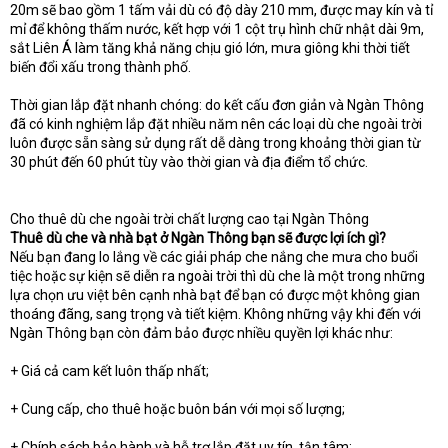
20m sẽ bao gồm 1 tấm vải dù có độ dày 210 mm, được may kín và tỉ
mỉ để không thấm nước, kết hợp với 1 cột trụ hình chữ nhật dài 9m,
sắt Liên Á làm tăng khả năng chịu gió lớn, mưa giông khi thời tiết
biến đổi xấu trong thành phố.
Thời gian lắp đặt nhanh chóng: do kết cấu đơn giản và Ngàn Thông
đã có kinh nghiệm lắp đặt nhiều năm nên các loại dù che ngoài trời
luôn được sẵn sàng sử dụng rất dễ dàng trong khoảng thời gian từ
30 phút đến 60 phút tùy vào thời gian và địa điểm tổ chức.
Cho thuê dù che ngoài trời chất lượng cao tại Ngàn Thông
Thuê dù che và nhà bạt ở Ngàn Thông bạn sẽ được lợi ích gì?
Nếu bạn đang lo lắng về các giải pháp che nắng che mưa cho buổi
tiệc hoặc sự kiện sẽ diễn ra ngoài trời thì dù che là một trong những
lựa chọn ưu việt bên cạnh nhà bạt để bạn có được một không gian
thoáng đãng, sang trọng và tiết kiệm. Không những vậy khi đến với
Ngàn Thông bạn còn đảm bảo được nhiều quyền lợi khác như:
+ Giá cả cam kết luôn thấp nhất;
+ Cung cấp, cho thuê hoặc buôn bán với mọi số lượng;
+ Chính sách bảo hành và hỗ trợ lắp đặt uy tín, tận tâm;