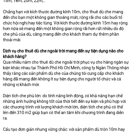
15m, 18m, 20m, 22m,...
Chẳng hạn với kích thước đường kính 10m, cho thuê dù che mang
đến cho bạn một không gian thoáng mát, rộng rãi cho các buổi tổ
chức hội nghị hay tiệc tùng. Với kích thước đường kính 15m hay rộng
hơn nữa sẽ mang đến một không gian rộng rãi hơn rất nhiều do độ
che phủ của dù, càng mang đến cho khách tham dự thêm phần
thoải mái.
Dịch vụ cho thuê dù che ngoài trời mang đến sự tiện dụng nào cho
khách hàng?
Qua nhiều năm cho thuê dù che ngoài trời phục vụ cho hàng ngàn sự
kiện khác nhau tại Thành Phố Hồ Chí Minh, công ty Ngàn Thông nhận
thấy rằng các sản phẩm dù che của chúng tôi cung cấp cho khách
hàng đã mang đến không ít sự tiện dụng cho người tổ chức và cả
những vị khách mời.
Diện tích che phủ lớn: do tính năng linh động, có khả năng hạn chế
những ảnh hưởng không tốt của thời tiết đến sự kiện và phù hợp với
các chương trình với lượng khách mời lớn, diện tích che phủ có thể
lên đến 310 m2 giúp bạn có thể an tâm khi chương trình đang diễn
ra.
Cấu tạo đơn giản nhưng vững chắc: với sản phẩm dù tròn 10m hay