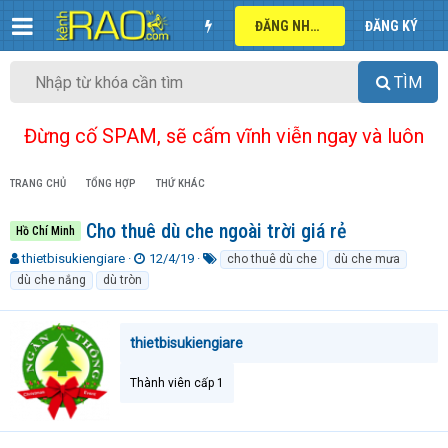
ĐĂNG NHẬP
ĐĂNG KÝ
TÌM
Đừng cố SPAM, sẽ cấm vĩnh viễn ngay và luôn
TRANG CHỦ
TỔNG HỢP
THỨ KHÁC
Cho thuê dù che ngoài trời giá rẻ
Hồ Chí Minh
T
N
T
thietbisukiengiare
12/4/19
cho thuê dù che
dù che mưa
h
g
ừ
dù che nắng
dù tròn
r
à
k
e
y
h
a
g
ó
thietbisukiengiare
d
ử
a
s
i
t
Thành viên cấp 1
a
r
t