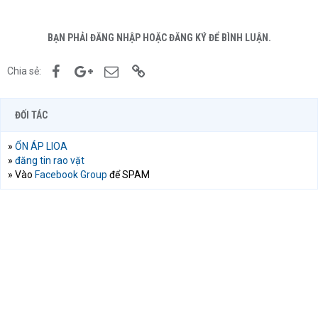
BẠN PHẢI ĐĂNG NHẬP HOẶC ĐĂNG KÝ ĐỂ BÌNH LUẬN.
Facebook
Google+
Email
Link
Chia sẻ:
ĐỐI TÁC
»
ỔN ÁP LIOA
»
đăng tin rao vặt
» Vào
Facebook Group
để SPAM