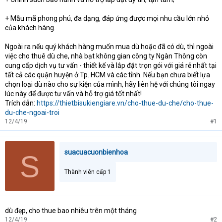
+ Mẫu mã phong phú, đa dạng, đáp ứng được mọi nhu cầu lớn nhỏ
của khách hàng.
Ngoài ra nếu quý khách hàng muốn mua dù hoặc đã có dù, thì ngoài
việc cho thuê dù che, nhà bạt không gian công ty Ngàn Thông còn
cung cấp dịch vụ tư vấn - thiết kế và lắp đặt trọn gói với giá rẻ nhất tại
tất cả các quận huyện ở Tp. HCM và các tỉnh. Nếu bạn chưa biết lựa
chọn loại dù nào cho sự kiện của mình, hãy liên hệ với chúng tôi ngay
lúc này để được tư vấn và hỗ trợ giá tốt nhất!
Trích dẫn:
https://thietbisukiengiare.vn/cho-thue-du-che/cho-thue-
du-che-ngoai-troi
12/4/19
#1
suacuacuonbienhoa
S
Thành viên cấp 1
dù đẹp, cho thue bao nhiêu trên một tháng
12/4/19
#2