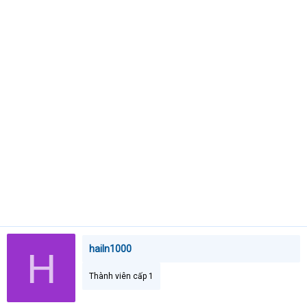
e
r
hailn1000
H
Thành viên cấp 1