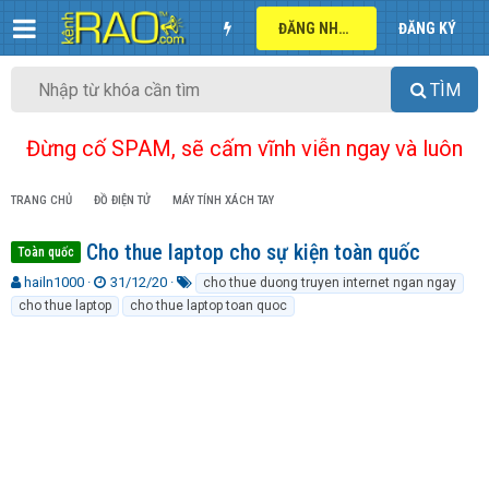
ĐĂNG NHẬP
ĐĂNG KÝ
TÌM
Đừng cố SPAM, sẽ cấm vĩnh viễn ngay và luôn
TRANG CHỦ
ĐỒ ĐIỆN TỬ
MÁY TÍNH XÁCH TAY
Cho thue laptop cho sự kiện toàn quốc
Toàn quốc
T
N
T
hailn1000
31/12/20
cho thue duong truyen internet ngan ngay
h
g
ừ
cho thue laptop
cho thue laptop toan quoc
r
à
k
e
y
h
a
g
ó
d
ử
a
s
i
t
a
r
t