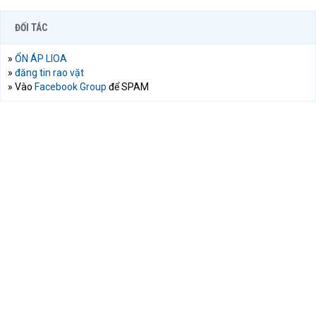
ĐỐI TÁC
»
ỔN ÁP LIOA
»
đăng tin rao vặt
» Vào
Facebook Group
để SPAM