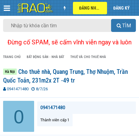
ĐĂNG NHẬP
ĐĂNG KÝ
TÌM
Đừng cố SPAM, sẽ cấm vĩnh viễn ngay và luôn
TRANG CHỦ
BẤT ĐỘNG SẢN - NHÀ ĐẤT
THUÊ VÀ CHO THUÊ NHÀ
Cho thuê nhà, Quang Trung, Thợ Nhuộm, Trần
Hà Nội
Quốc Toản, 231m2x 2T -49 tr
T
N
0941471480
8/7/26
h
g
r
à
e
y
0941471480
0
a
g
d
ử
Thành viên cấp 1
s
i
t
a
r