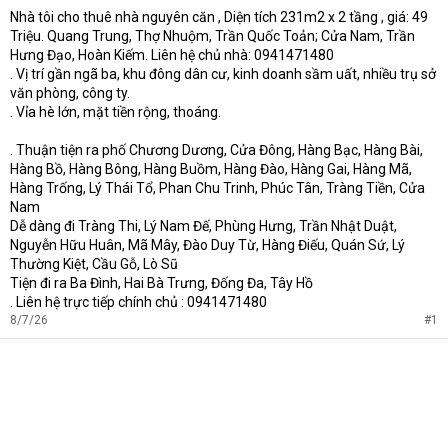
Nhà tôi cho thuê nhà nguyên căn , Diện tích 231m2 x 2 tầng , giá: 49
t
Triệu. Quang Trung, Thợ Nhuộm, Trần Quốc Toản; Cửa Nam, Trần
e
r
Hưng Đạo, Hoàn Kiếm. Liên hệ chủ nhà: 0941471480
. Vị trí gần ngã ba, khu đông dân cư, kinh doanh sầm uất, nhiều trụ sở
văn phòng, công ty.
. Vỉa hè lớn, mặt tiền rộng, thoáng.
. Thuận tiện ra phố Chương Dương, Cửa Đông, Hàng Bạc, Hàng Bài,
Hàng Bồ, Hàng Bông, Hàng Buồm, Hàng Đào, Hàng Gai, Hàng Mã,
Hàng Trống, Lý Thái Tổ, Phan Chu Trinh, Phúc Tân, Tràng Tiền, Cửa
Nam
Dễ dàng đi Tràng Thi, Lý Nam Đế, Phùng Hưng, Trần Nhật Duật,
Nguyễn Hữu Huân, Mã Mây, Đào Duy Từ, Hàng Điếu, Quán Sứ, Lý
Thường Kiệt, Cầu Gỗ, Lò Sũ
Tiện đi ra Ba Đình, Hai Bà Trưng, Đống Đa, Tây Hồ
. Liên hệ trực tiếp chính chủ : 0941471480
8/7/26
#1