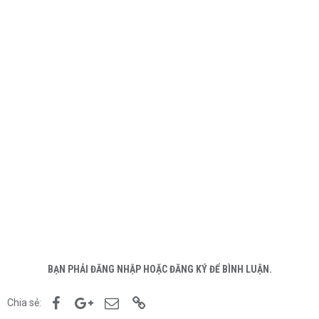
BẠN PHẢI ĐĂNG NHẬP HOẶC ĐĂNG KÝ ĐỂ BÌNH LUẬN.
Facebook
Google+
Email
Link
Chia sẻ: