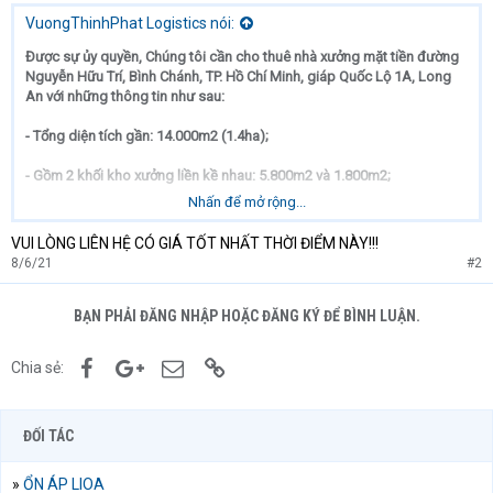
VuongThinhPhat Logistics nói:
Được sự ủy quyền, Chúng tôi cần cho thuê nhà xưởng mặt tiền đường
Nguyễn Hữu Trí, Bình Chánh, TP. Hồ Chí Minh, giáp Quốc Lộ 1A, Long
An với những thông tin như sau:
- Tổng diện tích gần: 14.000m2 (1.4ha);
- Gồm 2 khối kho xưởng liền kề nhau: 5.800m2 và 1.800m2;
Nhấn để mở rộng...
- Văn phòng: 100m2, có nhà xe 200m2 và phòng bảo vệ;
VUI LÒNG LIÊN HỆ CÓ GIÁ TỐT NHẤT THỜI ĐIỂM NÀY!!!
- Xưởng thiết kế Chuẩn Công Nghiệp chiều cao nóc đỉnh 15m, 2 bên
8/6/21
#2
mép mái 12m;
- Sân bãi trước, sau, hành lang rộng lớn: gần 3.000m2;
BẠN PHẢI ĐĂNG NHẬP HOẶC ĐĂNG KÝ ĐỂ BÌNH LUẬN.
- Nền móng gia công chắc chắn, chịu lực tốt;
Facebook
Google+
Email
Link
Chia sẻ:
- Giá: Vui lòng liên hệ để có giá tốt thời điểm này;
- Pháp lý tư nhân sạch, ưu tiên ký hợp đồng lâu dài, hỗ trợ mức giá thuê
ĐỐI TÁC
tốt nhất;
»
ỔN ÁP LIOA
Với lợi thế có thêm mặt tiền sông, tiện cập xà lan, thuận tiện lưu thông