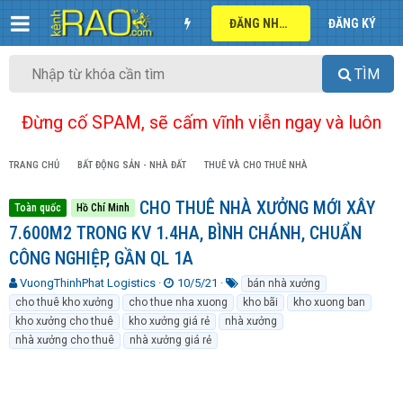
ĐĂNG NHẬP
ĐĂNG KÝ
TÌM
Đừng cố SPAM, sẽ cấm vĩnh viễn ngay và luôn
TRANG CHỦ
BẤT ĐỘNG SẢN - NHÀ ĐẤT
THUÊ VÀ CHO THUÊ NHÀ
CHO THUÊ NHÀ XƯỞNG MỚI XÂY
Toàn quốc
Hồ Chí Minh
7.600M2 TRONG KV 1.4HA, BÌNH CHÁNH, CHUẨN
CÔNG NGHIỆP, GẦN QL 1A
T
N
T
VuongThinhPhat Logistics
10/5/21
bán nhà xưởng
h
g
ừ
cho thuê kho xưởng
cho thue nha xuong
kho bãi
kho xuong ban
r
à
k
kho xưởng cho thuê
kho xưởng giá rẻ
nhà xưởng
e
y
h
nhà xưởng cho thuê
nhà xưởng giá rẻ
a
g
ó
d
ử
a
s
i
t