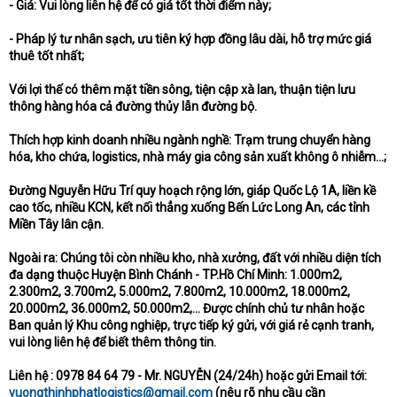
- Giá: Vui lòng liên hệ để có giá tốt thời điểm này;
- Pháp lý tư nhân sạch, ưu tiên ký hợp đồng lâu dài, hỗ trợ mức giá
thuê tốt nhất;
Với lợi thế có thêm mặt tiền sông, tiện cập xà lan, thuận tiện lưu
thông hàng hóa cả đường thủy lẫn đường bộ.
Thích hợp kinh doanh nhiều ngành nghề: Trạm trung chuyển hàng
hóa, kho chứa, logistics, nhà máy gia công sản xuất không ô nhiễm...;
Đường Nguyễn Hữu Trí quy hoạch rộng lớn, giáp Quốc Lộ 1A, liền kề
cao tốc, nhiều KCN, kết nối thẳng xuống Bến Lức Long An, các tỉnh
Miền Tây lân cận.
Ngoài ra: Chúng tôi còn nhiều kho, nhà xưởng, đất với nhiều diện tích
đa dạng thuộc Huyện Bình Chánh - TP.Hồ Chí Minh: 1.000m2,
2.300m2, 3.700m2, 5.000m2, 7.800m2, 10.000m2, 18.000m2,
20.000m2, 36.000m2, 50.000m2,... Được chính chủ tư nhân hoặc
Ban quản lý Khu công nghiệp, trực tiếp ký gửi, với giá rẻ cạnh tranh,
vui lòng liên hệ để biết thêm thông tin.
Liên hệ : 0978 84 64 79 - Mr. NGUYỄN (24/24h) hoặc gửi Email tới:
vuongthinhphatlogistics@gmail.com
(nêu rõ nhu cầu cần