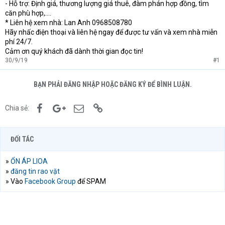
- Hỗ trợ: Định giá, thương lượng giá thuê, đàm phán hợp đồng, tìm
căn phù hợp,....
* Liên hệ xem nhà: Lan Anh 0968508780
Hãy nhấc điện thoại và liên hệ ngay để được tư vấn và xem nhà miễn
phí 24/7.
Cảm ơn quý khách đã dành thời gian đọc tin!
30/9/19
#1
BẠN PHẢI ĐĂNG NHẬP HOẶC ĐĂNG KÝ ĐỂ BÌNH LUẬN.
Facebook
Google+
Email
Link
Chia sẻ:
ĐỐI TÁC
»
ỔN ÁP LIOA
»
đăng tin rao vặt
» Vào
Facebook Group
để SPAM