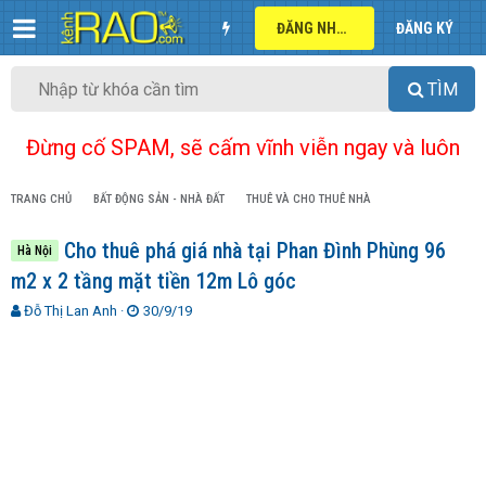
ĐĂNG NHẬP
ĐĂNG KÝ
TÌM
Đừng cố SPAM, sẽ cấm vĩnh viễn ngay và luôn
TRANG CHỦ
BẤT ĐỘNG SẢN - NHÀ ĐẤT
THUÊ VÀ CHO THUÊ NHÀ
Cho thuê phá giá nhà tại Phan Đình Phùng 96
Hà Nội
m2 x 2 tầng mặt tiền 12m Lô góc
T
N
Đỗ Thị Lan Anh
30/9/19
h
g
r
à
e
y
a
g
d
ử
s
i
t
a
r