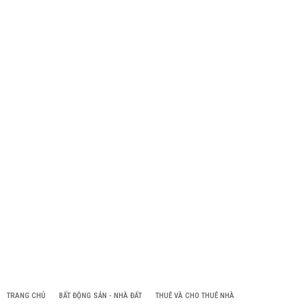
TRANG CHỦ
BẤT ĐỘNG SẢN - NHÀ ĐẤT
THUÊ VÀ CHO THUÊ NHÀ