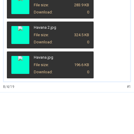
File size
283.9 KB
Download
0
Havana 2.jpg
File size
324.5 KB
Download
0
Havana.jpg
File size
196.6 KB
Download
0
8/4/19
#1