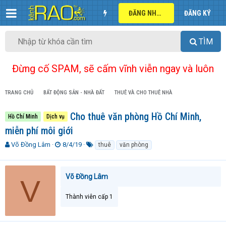
ĐĂNG NHẬP
ĐĂNG KÝ
TÌM
Đừng cố SPAM, sẽ cấm vĩnh viễn ngay và luôn
TRANG CHỦ
BẤT ĐỘNG SẢN - NHÀ ĐẤT
THUÊ VÀ CHO THUÊ NHÀ
Cho thuê văn phòng Hồ Chí Minh,
Hồ Chí Minh
Dịch vụ
miễn phí môi giới
T
N
T
Võ Đồng Lâm
8/4/19
thuê
văn phòng
h
g
ừ
r
à
k
e
y
h
Võ Đồng Lâm
V
a
g
ó
d
ử
a
Thành viên cấp 1
s
i
t
a
r