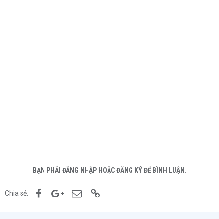
BẠN PHẢI ĐĂNG NHẬP HOẶC ĐĂNG KÝ ĐỂ BÌNH LUẬN.
Facebook
Google+
Email
Link
Chia sẻ: