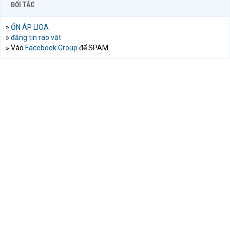
ĐỐI TÁC
»
ỔN ÁP LIOA
»
đăng tin rao vặt
» Vào
Facebook Group
để SPAM