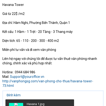
t
Havana Tower
e
r
Giá từ 22$ /m2
Địa chỉ: Hàm Nghi, Phường Bến Thành, Quận 1
Kết cấu: 1 Hầm - 1 Trệt - 20 Tầng - 3 Thang máy
Diện tích: 65 - 110 - 200 - 300 - 400 m2
Miễn phí tư vấn và đi xem văn phòng
Liên hệ ngay với chúng tôi để được tư vấn thuê văn phòng nhanh
chóng, chính xác và phù hợp nhất.
Hotline : 0944 684 986
Mail:
Support@youroffice.vn
http://vanphongsg.com/van-phong-cho-thue/havana-tower-
73.html
Đính kèm
Havana 1.jpg