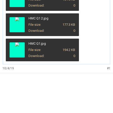
Download
0
HMC Q1 2.jpg
File size
177.3 KB
Download
0
HMC Q1.jpg
File size
194.2 KB
Download
0
10/4/19
#1