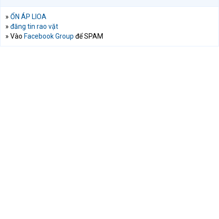
»
ỔN ÁP LIOA
»
đăng tin rao vặt
» Vào
Facebook Group
để SPAM