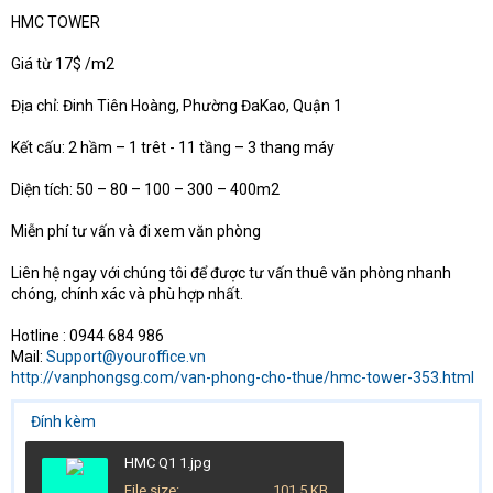
t
HMC TOWER
e
r
Giá từ 17$ /m2
Địa chỉ: Đinh Tiên Hoàng, Phường ĐaKao, Quận 1
Kết cấu: 2 hầm – 1 trêt - 11 tầng – 3 thang máy
Diện tích: 50 – 80 – 100 – 300 – 400m2
Miễn phí tư vấn và đi xem văn phòng
Liên hệ ngay với chúng tôi để được tư vấn thuê văn phòng nhanh
chóng, chính xác và phù hợp nhất.
Hotline : 0944 684 986
Mail:
Support@youroffice.vn
http://vanphongsg.com/van-phong-cho-thue/hmc-tower-353.html
Đính kèm
HMC Q1 1.jpg
File size
101.5 KB