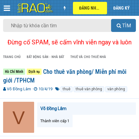
ĐĂNG NHẬP
ĐĂNG KÝ
TÌM
Đừng cố SPAM, sẽ cấm vĩnh viễn ngay và luôn
TRANG CHỦ
BẤT ĐỘNG SẢN - NHÀ ĐẤT
THUÊ VÀ CHO THUÊ NHÀ
Cho thuê văn phòng/ Miễn phí môi
Hồ Chí Minh
Dịch vụ
giới /TPHCM
T
N
T
Võ Đồng Lâm
10/4/19
thuê
thuê văn phòng
văn phòng
h
g
ừ
r
à
k
e
y
h
Võ Đồng Lâm
V
a
g
ó
d
ử
a
Thành viên cấp 1
s
i
t
a
r