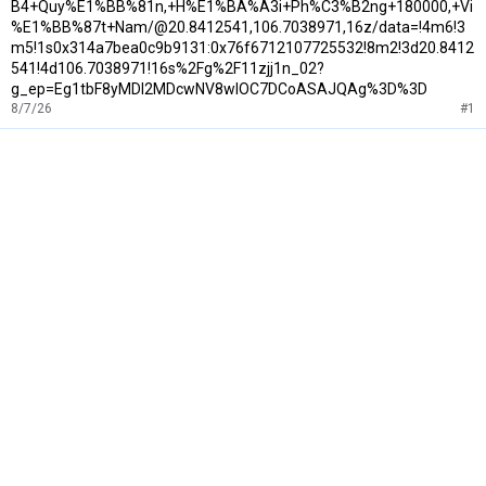
B4+Quy%E1%BB%81n,+H%E1%BA%A3i+Ph%C3%B2ng+180000,+Vi
%E1%BB%87t+Nam/@20.8412541,106.7038971,16z/data=!4m6!3
m5!1s0x314a7bea0c9b9131:0x76f6712107725532!8m2!3d20.8412
541!4d106.7038971!16s%2Fg%2F11zjj1n_02?
g_ep=Eg1tbF8yMDI2MDcwNV8wIOC7DCoASAJQAg%3D%3D
8/7/26
#1