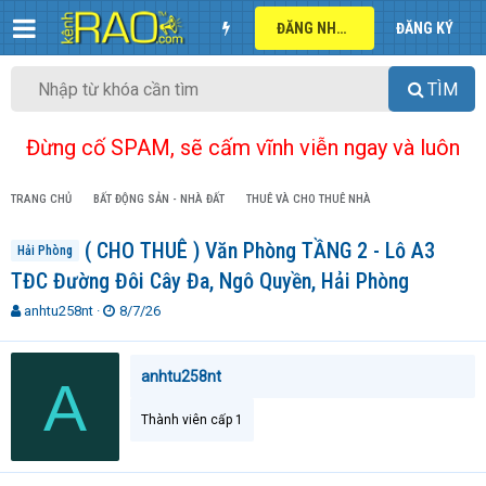
ĐĂNG NHẬP
ĐĂNG KÝ
TÌM
Đừng cố SPAM, sẽ cấm vĩnh viễn ngay và luôn
TRANG CHỦ
BẤT ĐỘNG SẢN - NHÀ ĐẤT
THUÊ VÀ CHO THUÊ NHÀ
( CHO THUÊ ) Văn Phòng TẦNG 2 - Lô A3
Hải Phòng
TĐC Đường Đôi Cây Đa, Ngô Quyền, Hải Phòng
T
N
anhtu258nt
8/7/26
h
g
r
à
e
y
anhtu258nt
A
a
g
d
ử
Thành viên cấp 1
s
i
t
a
r