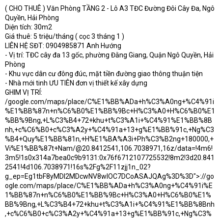
( CHO THUÊ ) Văn Phòng TẦNG 2 - Lô A3 TĐC Đường Đôi Cây Đa, Ngô
t
Quyền, Hải Phòng
e
r
Diện tích: 30m2
Giá thuê: 5 triệu/tháng ( cọc 3 tháng 1 )
LIÊN HỆ SĐT: 0904985871 Anh Hướng
- Vị trí: TĐC cây đa 13 gốc, phường Đằng Giang, Quận Ngô Quyền, Hải
Phòng
- Khu vực dân cư đông đúc, mặt tiền đường giao thông thuận tiện
- Nhà mới tinh ƯU TIÊN đơn vị thiết kế xây dựng
GHIM VỊ TRÍ:
/google.com/maps/place/C%E1%BB%ADa+h%C3%A0ng+%C4%91i
%E1%BB%87n+n%C6%B0%E1%BB%9Bc+H%C3%A0+H%C6%B0%E1
%BB%9Bng,+L%C3%B4+72+khu+t%C3%A1i+%C4%91%E1%BB%8B
nh,+c%C6%B0+c%C3%A2y+%C4%91a+13+g%E1%BB%91c,+Ng%C3
%B4+Quy%E1%BB%81n,+H%E1%BA%A3i+Ph%C3%B2ng+180000,+
Vi%E1%BB%87t+Nam/@20.8412541,106.7038971,16z/data=!4m6!
3m5!1s0x314a7bea0c9b9131:0x76f6712107725532!8m2!3d20.841
2541!4d106.7038971!16s%2Fg%2F11zjj1n_02?
g_ep=Eg1tbF8yMDI2MDcwNV8wIOC7DCoASAJQAg%3D%3D">://go
ogle.com/maps/place/C%E1%BB%ADa+h%C3%A0ng+%C4%91i%E
1%BB%87n+n%C6%B0%E1%BB%9Bc+H%C3%A0+H%C6%B0%E1%
BB%9Bng,+L%C3%B4+72+khu+t%C3%A1i+%C4%91%E1%BB%8Bnh
,+c%C6%B0+c%C3%A2y+%C4%91a+13+g%E1%BB%91c,+Ng%C3%