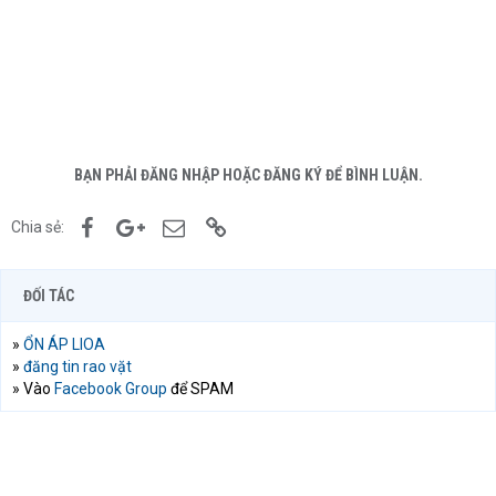
BẠN PHẢI ĐĂNG NHẬP HOẶC ĐĂNG KÝ ĐỂ BÌNH LUẬN.
Facebook
Google+
Email
Link
Chia sẻ:
ĐỐI TÁC
»
ỔN ÁP LIOA
»
đăng tin rao vặt
» Vào
Facebook Group
để SPAM