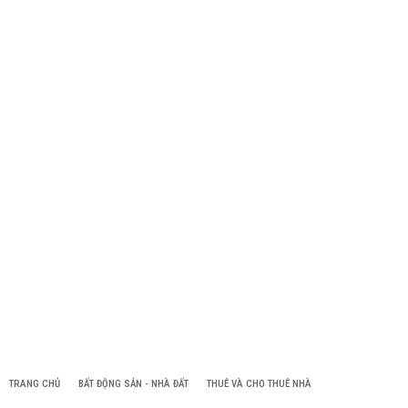
TRANG CHỦ
BẤT ĐỘNG SẢN - NHÀ ĐẤT
THUÊ VÀ CHO THUÊ NHÀ