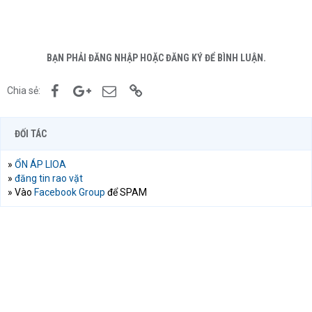
BẠN PHẢI ĐĂNG NHẬP HOẶC ĐĂNG KÝ ĐỂ BÌNH LUẬN.
Facebook
Google+
Email
Link
Chia sẻ:
ĐỐI TÁC
»
ỔN ÁP LIOA
»
đăng tin rao vặt
» Vào
Facebook Group
để SPAM