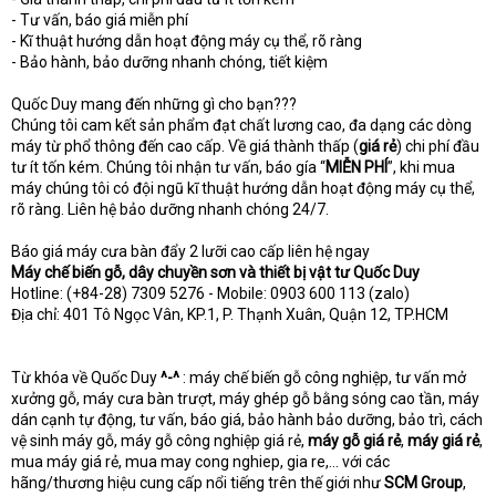
- Tư vấn, báo giá miễn phí
- Kĩ thuật hướng dẫn hoạt động máy cụ thể, rõ ràng
- Bảo hành, bảo dưỡng nhanh chóng, tiết kiệm
Quốc Duy mang đến những gì cho bạn???
Chúng tôi cam kết sản phẩm đạt chất lương cao, đa dạng các dòng
máy từ phổ thông đến cao cấp. Về giá thành thấp (
giá rẻ
) chi phí đầu
tư ít tốn kém. Chúng tôi nhận tư vấn, báo gía “
MIỄN PHÍ
”, khi mua
máy chúng tôi có đội ngũ kĩ thuật hướng dẫn hoạt động máy cụ thể,
rõ ràng. Liên hệ bảo dưỡng nhanh chóng 24/7.
Báo giá máy cưa bàn đẩy 2 lưỡi cao cấp liên hệ ngay
Máy chế biến gỗ, dây chuyền sơn và thiết bị vật tư
Quốc Duy
Hotline: (+84-28) 7309 5276 - Mobile: 0903 600 113 (zalo)
Địa chỉ: 401 Tô Ngọc Vân, KP.1, P. Thạnh Xuân, Quận 12, TP.HCM
Từ khóa về Quốc Duy
^-^
: máy chế biến gỗ công nghiệp, tư vấn mở
xưởng gỗ, máy cưa bàn trượt, máy ghép gỗ bằng sóng cao tần, máy
dán cạnh tự động, tư vấn, báo giá, bảo hành bảo dưỡng, bảo trì, cách
vệ sinh máy gỗ, máy gỗ công nghiệp giá rẻ,
máy gỗ giá rẻ
,
máy giá rẻ
,
mua máy giá rẻ, mua may cong nghiep, gia re,… với các
hãng/thương hiệu cung cấp nổi tiếng trên thế giới như
SCM Group
,