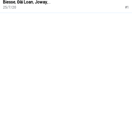
Biesse
,
Đài Loan
,
Joway
,…
25/7/20
#1