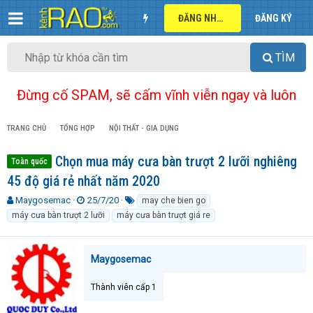
ĐĂNG NHẬP
ĐĂNG KÝ
TÌM
Đừng cố SPAM, sẽ cấm vĩnh viễn ngay và luôn
TRANG CHỦ
TỔNG HỢP
NỘI THẤT - GIA DỤNG
Chọn mua máy cưa bàn trượt 2 lưỡi nghiêng
Toàn quốc
45 độ giá rẻ nhất năm 2020
T
N
T
Maygosemac
25/7/20
may che bien go
h
g
ừ
máy cưa bàn trượt 2 lưỡi
máy cưa bàn trượt giá re
r
à
k
e
y
h
a
g
ó
Maygosemac
d
ử
a
s
i
t
Thành viên cấp 1
a
r