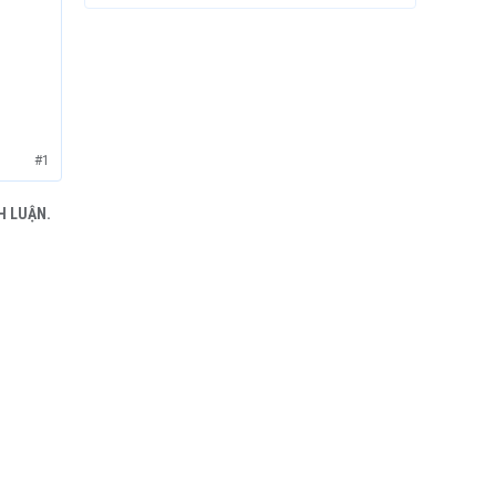
#1
H LUẬN.