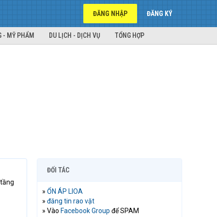
ĐĂNG NHẬP
ĐĂNG KÝ
 - MỸ PHẨM
DU LỊCH - DỊCH VỤ
TỔNG HỢP
ĐỐI TÁC
 tầng
»
ỔN ÁP LIOA
»
đăng tin rao vặt
» Vào
Facebook Group
để SPAM