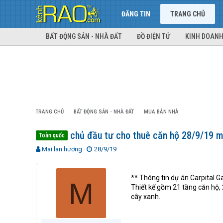
ĐĂNG TIN
TRANG CHỦ
BẤT ĐỘNG SẢN - NHÀ ĐẤT
ĐỒ ĐIỆN TỬ
KINH DOANH
TRANG CHỦ
BẤT ĐỘNG SẢN - NHÀ ĐẤT
MUA BÁN NHÀ
chủ đầu tư cho thuê căn hộ 28/9/19 m
Toàn quốc
T
N
Mai lan hương
28/9/19
h
g
r
à
e
y
** Thông tin dự án Carpital 
M
a
g
Thiết kế gồm 21 tầng căn hộ, 
d
ử
cây xanh.
s
i
t
a