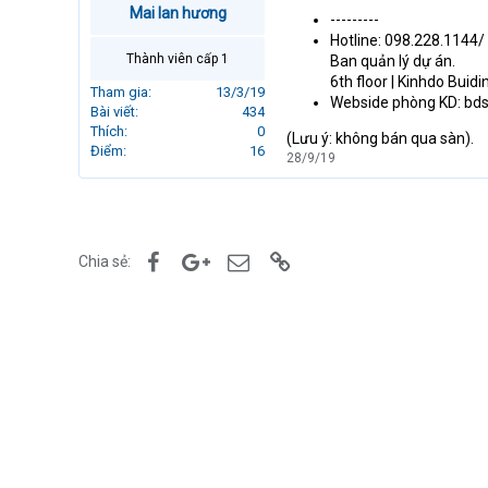
Mai lan hương
r
---------
t
Hotline: 098.228.1144/
e
Thành viên cấp 1
Ban quản lý dự án.
r
6th floor | Kinhdo Buidi
Tham gia
13/3/19
Webside phòng KD: bd
Bài viết
434
Thích
0
(Lưu ý: không bán qua sàn).
Điểm
16
28/9/19
Facebook
Google+
Email
Link
Chia sẻ: