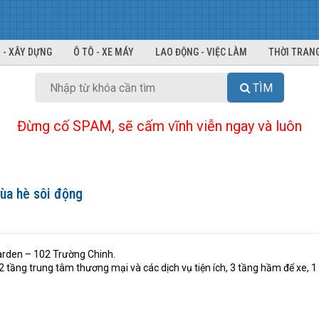
 - XÂY DỰNG
Ô TÔ - XE MÁY
LAO ĐỘNG - VIỆC LÀM
THỜI TRANG
TÌM
Đừng cố SPAM, sẽ cấm vĩnh viễn ngay và luôn
ùa hè sôi động
Garden – 102 Trường Chinh.
2 tầng trung tâm thương mại và các dịch vụ tiện ích, 3 tầng hầm để xe, 1