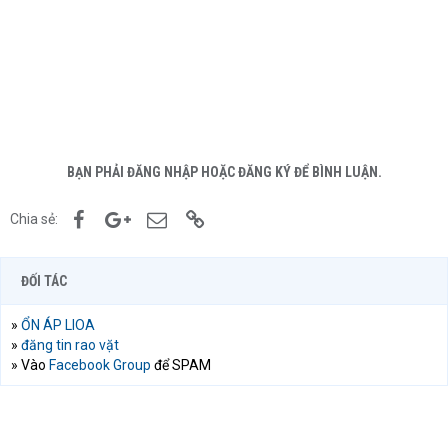
BẠN PHẢI ĐĂNG NHẬP HOẶC ĐĂNG KÝ ĐỂ BÌNH LUẬN.
Facebook
Google+
Email
Link
Chia sẻ:
ĐỐI TÁC
»
ỔN ÁP LIOA
»
đăng tin rao vặt
» Vào
Facebook Group
để SPAM