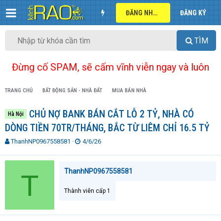
ĐĂNG NHẬP
ĐĂNG KÝ
TÌM
Đừng cố SPAM, sẽ cấm vĩnh viễn ngay và luôn
TRANG CHỦ
BẤT ĐỘNG SẢN - NHÀ ĐẤT
MUA BÁN NHÀ
CHỦ NỢ BANK BÁN CẮT LỖ 2 TỶ, NHÀ CÓ
Hà Nội
DÒNG TIỀN 70TR/THÁNG, BẮC TỪ LIÊM CHỈ 16.5 TỶ
T
N
ThanhNP0967558581
4/6/26
h
g
r
à
e
y
ThanhNP0967558581
T
a
g
d
ử
Thành viên cấp 1
s
i
t
a
r