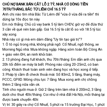
CHỦ NỢ BANK BÁN CẮT LỖ 2 TỶ, NHÀ CÓ DÒNG TIỀN
t
e
70TR/THÁNG, BẮC TỪ LIÊM CHỈ 16.5 TỶ
r
Anh chị nào tìm nhà Bắc Từ Liêm để “vừa ở vừa đẻ ra tiền” thì
dừng lại 10s đọc tin này.
Em nói thẳng: Chủ cũ vay bank 5 tỷ làm CHDV, giờ vợ đẻ đứa thứ
3 cần về quê nên bán gấp. Giá 16.5 tỷ là cắt lỗ so với 18.5 tỷ lúc
xây xong.
Nhà này có gì mà em dám đăng “Uy tín tạo giá trị”?
1.
Ô tô ngủ trong nhà, không phải ngõ: Cổ Nhuế, ngõ thông, xe
Morning Ngủ nhà. Mưa không ngập. Hàng xóm toàn Bộ Công An
+ giáo viên ĐH, an ninh khỏi bàn.
2.
13 phòng đang full khách, thu 70tr/tháng: Em dẫn anh chị qua
20h tối đếm xe máy là biết. Phòng nào cũng 20-25m2, có ban
công. Khách thuê toàn sinh viên đang học và học xong ở tiếp.
3.
Pháp lý cầm đi check thoải mái: Sổ 83m2, 5 tầng, thang máy,
PCCC, GPXD. Móng chịu lực 7 tầng. Mua xong anh chị chồng
thêm 2 tầng nữa vẫn ok.
Tính cho người mua ở: Giữ 2 tầng trên làm nhà ở 200m2, 3 tầng
dưới cho thuê 40tr/tháng. Coi như ở nhà đất Hà Nội, mỗi tháng lại
được bank chuyển 40tr.
Vị trí: 30 giây ra chợ Cổ Nhuế, 5 phút ra 15 trường Đại Học, 1 phút