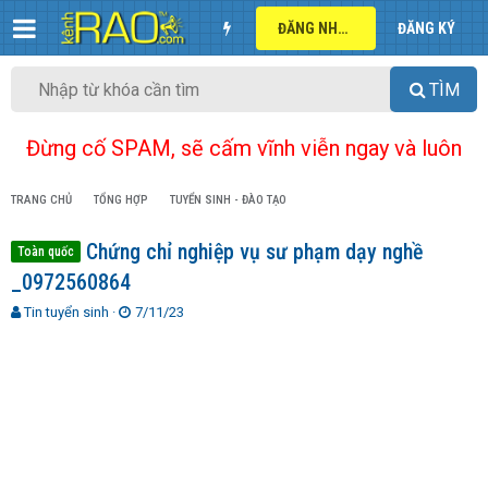
ĐĂNG NHẬP
ĐĂNG KÝ
TÌM
Đừng cố SPAM, sẽ cấm vĩnh viễn ngay và luôn
TRANG CHỦ
TỔNG HỢP
TUYỂN SINH - ĐÀO TẠO
Chứng chỉ nghiệp vụ sư phạm dạy nghề
Toàn quốc
_0972560864
T
N
Tin tuyển sinh
7/11/23
h
g
r
à
e
y
a
g
d
ử
s
i
t
a
r