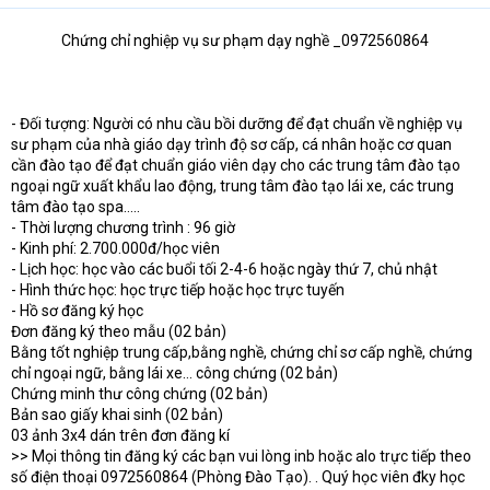
Chứng chỉ nghiệp vụ sư phạm dạy nghề _0972560864​
- Đối tượng: Người có nhu cầu bồi dưỡng để đạt chuẩn về nghiệp vụ
sư phạm của nhà giáo dạy trình độ sơ cấp, cá nhân hoặc cơ quan
cần đào tạo để đạt chuẩn giáo viên dạy cho các trung tâm đào tạo
ngoại ngữ xuất khẩu lao động, trung tâm đào tạo lái xe, các trung
tâm đào tạo spa…..
- Thời lượng chương trình : 96 giờ
- Kinh phí: 2.700.000đ/học viên
- Lịch học: học vào các buổi tối 2-4-6 hoặc ngày thứ 7, chủ nhật
- Hình thức học: học trực tiếp hoặc học trực tuyến
- Hồ sơ đăng ký học
Đơn đăng ký theo mẫu (02 bản)
Bằng tốt nghiệp trung cấp,bằng nghề, chứng chỉ sơ cấp nghề, chứng
chỉ ngoại ngữ, bằng lái xe… công chứng (02 bản)
Chứng minh thư công chứng (02 bản)
Bản sao giấy khai sinh (02 bản)
03 ảnh 3x4 dán trên đơn đăng kí
>> Mọi thông tin đăng ký các bạn vui lòng inb hoặc alo trực tiếp theo
số điện thoại 0972560864 (Phòng Đào Tạo). . Quý học viên đky học