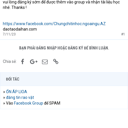
vui lòng đăng ký sớm để được thêm vào group và nhận tài liệu học
nhé. Thanks !
https://www.facebook.com/Chungchitinhoc.ngoaingu.AZ
daotaodaihan.com
7/11/23
#1
BẠN PHẢI ĐĂNG NHẬP HOẶC ĐĂNG KÝ ĐỂ BÌNH LUẬN.
Facebook
Google+
Email
Link
Chia sẻ:
ĐỐI TÁC
»
ỔN ÁP LIOA
»
đăng tin rao vặt
» Vào
Facebook Group
để SPAM