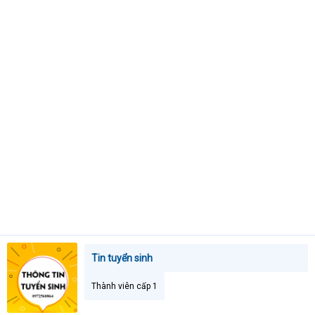
t
e
r
Tin tuyển sinh
Thành viên cấp 1