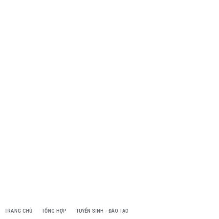
TRANG CHỦ
TỔNG HỢP
TUYỂN SINH - ĐÀO TẠO