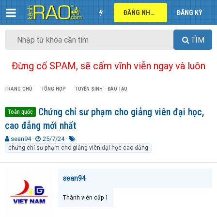
ĐĂNG NHẬP
ĐĂNG KÝ
TÌM
Đừng cố SPAM, sẽ cấm vĩnh viễn ngay và luôn
TRANG CHỦ
TỔNG HỢP
TUYỂN SINH - ĐÀO TẠO
Chứng chỉ sư phạm cho giảng viên đại học,
Toàn quốc
cao đẳng mới nhất
T
N
T
sean94
25/7/24
h
g
ừ
chứng chỉ sư phạm cho giảng viên đại học cao đẳng
r
à
k
e
y
h
a
g
ó
sean94
d
ử
a
s
i
Thành viên cấp 1
t
a
r