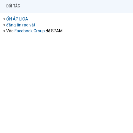
ĐỐI TÁC
»
ỔN ÁP LIOA
»
đăng tin rao vặt
» Vào
Facebook Group
để SPAM