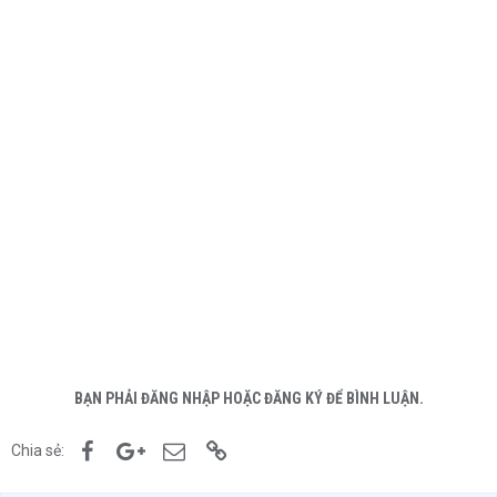
BẠN PHẢI ĐĂNG NHẬP HOẶC ĐĂNG KÝ ĐỂ BÌNH LUẬN.
Facebook
Google+
Email
Link
Chia sẻ: