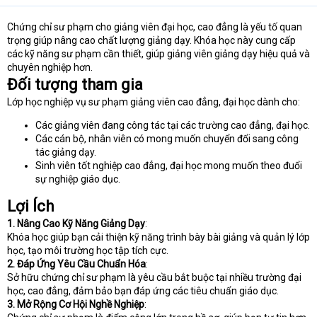
t
e
Chứng chỉ sư phạm cho giảng viên đại học, cao đẳng là yếu tố quan
r
trọng giúp nâng cao chất lượng giảng dạy. Khóa học này cung cấp
các kỹ năng sư phạm cần thiết, giúp giảng viên giảng dạy hiệu quả và
chuyên nghiệp hơn.
Đối tượng tham gia
Lớp học nghiệp vụ sư phạm giảng viên cao đẳng, đại học dành cho:
Các giảng viên đang công tác tại các trường cao đẳng, đại học.
Các cán bộ, nhân viên có mong muốn chuyển đổi sang công
tác giảng dạy.
Sinh viên tốt nghiệp cao đẳng, đại học mong muốn theo đuổi
sự nghiệp giáo dục.
Lợi Ích
1. Nâng Cao Kỹ Năng Giảng Dạy
:
Khóa học giúp bạn cải thiện kỹ năng trình bày bài giảng và quản lý lớp
học, tạo môi trường học tập tích cực.
2. Đáp Ứng Yêu Cầu Chuẩn Hóa
:
Sở hữu chứng chỉ sư phạm là yêu cầu bắt buộc tại nhiều trường đại
học, cao đẳng, đảm bảo bạn đáp ứng các tiêu chuẩn giáo dục.
3. Mở Rộng Cơ Hội Nghề Nghiệp
: