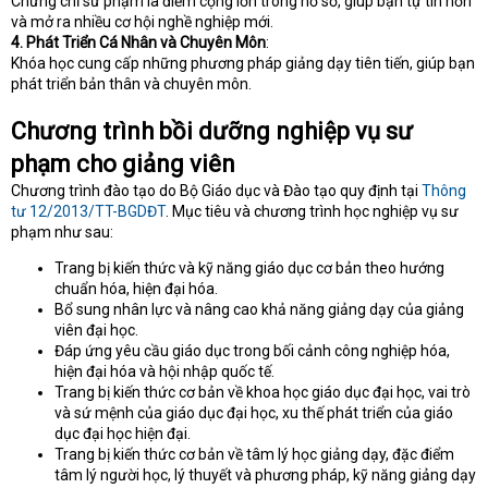
Chứng chỉ sư phạm là điểm cộng lớn trong hồ sơ, giúp bạn tự tin hơn
và mở ra nhiều cơ hội nghề nghiệp mới.
4. Phát Triển Cá Nhân và Chuyên Môn
:
Khóa học cung cấp những phương pháp giảng dạy tiên tiến, giúp bạn
phát triển bản thân và chuyên môn.
Chương trình bồi dưỡng nghiệp vụ sư
phạm cho giảng viên
Chương trình đào tạo do Bộ Giáo dục và Đào tạo quy định tại
Thông
tư 12/2013/TT-BGDĐT
. Mục tiêu và chương trình học nghiệp vụ sư
phạm như sau:
Trang bị kiến thức và kỹ năng giáo dục cơ bản theo hướng
chuẩn hóa, hiện đại hóa.
Bổ sung nhân lực và nâng cao khả năng giảng dạy của giảng
viên đại học.
Đáp ứng yêu cầu giáo dục trong bối cảnh công nghiệp hóa,
hiện đại hóa và hội nhập quốc tế.
Trang bị kiến thức cơ bản về khoa học giáo dục đại học, vai trò
và sứ mệnh của giáo dục đại học, xu thế phát triển của giáo
dục đại học hiện đại.
Trang bị kiến thức cơ bản về tâm lý học giảng dạy, đặc điểm
tâm lý người học, lý thuyết và phương pháp, kỹ năng giảng dạy