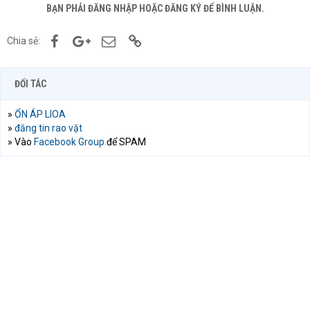
BẠN PHẢI ĐĂNG NHẬP HOẶC ĐĂNG KÝ ĐỂ BÌNH LUẬN.
Facebook
Google+
Email
Link
Chia sẻ:
ĐỐI TÁC
»
ỔN ÁP LIOA
»
đăng tin rao vặt
» Vào
Facebook Group
để SPAM