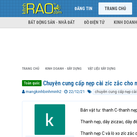
ĐĂNG TIN
TRANG CHỦ
BẤT ĐỘNG SẢN - NHÀ ĐẤT
ĐỒ ĐIỆN TỬ
KINH DOANH
TRANG CHỦ
KINH DOANH - XÂY DỰNG
VẬT LIỆU XÂY DỰNG
Chuyên cung cấp nẹp cài zíc zắc cho nh
Toàn quốc
T
N
T
mangkinhbinhminh2
22/12/21
chuyên cung cấp nẹp cài
h
g
ừ
r
à
k
e
y
h
Bán vật tư: thanh C-thanh nẹp
a
g
ó
d
ử
a
Thanh nẹp, dây ziczac, dây đè
s
i
t
Thanh nẹp C và lò xo zíc zắc 
a