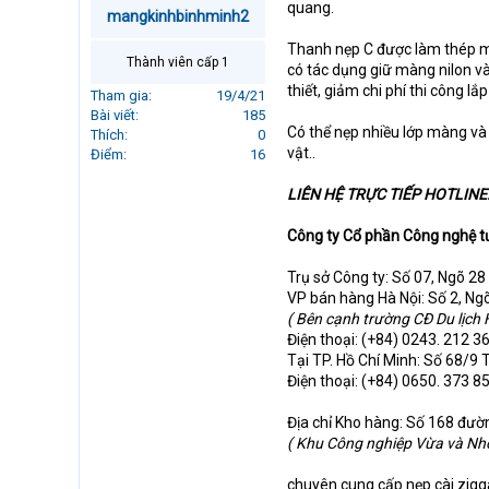
quang.
r
mangkinhbinhminh2
t
Thanh nẹp C được làm thép mạ
e
Thành viên cấp 1
có tác dụng giữ màng nilon v
r
thiết, giảm chi phí thi công lắp
Tham gia
19/4/21
Bài viết
185
Có thể nẹp nhiều lớp màng và 
Thích
0
vật..
Điểm
16
LIÊN HỆ TRỰC TIẾP HOTLINE: 
Công ty Cổ phần Công nghệ t
Trụ sở Công ty: Số 07, Ngõ 2
VP bán hàng Hà Nội: Số 2, Ng
( Bên cạnh trường CĐ Du lịch 
Điện thoại: (+84) 0243. 212 36
Tại TP. Hồ Chí Minh: Số 68/9 
Điện thoại: (+84) 0650. 373 8
Địa chỉ Kho hàng: Số 168 đư
( Khu Công nghiệp Vừa và Nh
chuyên cung cấp nẹp cài zigga