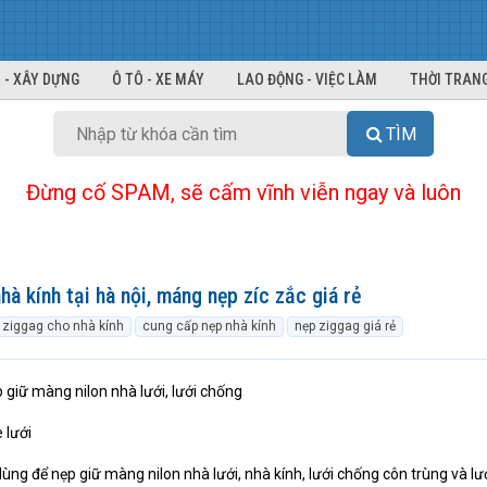
 - XÂY DỰNG
Ô TÔ - XE MÁY
LAO ĐỘNG - VIỆC LÀM
THỜI TRANG
TÌM
Đừng cố SPAM, sẽ cấm vĩnh viễn ngay và luôn
à kính tại hà nội, máng nẹp zíc zắc giá rẻ
 ziggag cho nhà kính
cung cấp nẹp nhà kính
nẹp ziggag giá rẻ
 giữ màng nilon nhà lưới, lưới chống
 lưới
dùng để nẹp giữ màng nilon nhà lưới, nhà kính, lưới chống côn trùng và lư