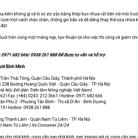
 kẽm không gì và lò xo zic zắc bằng thép bọc nhựa rất bền với môi trư
à lưới một cách chắc chắn, chống gió bão và dễ dàng thay thế sửa chữa k
 đặt.
lưới trên cùng một máng nẹp, tạo thuận lợi cho việc thi công và giảm chi
0971 682 666/ 0938 261 888 Để được tư vấn và hỗ trợ
ưới Bình Minh
8 Trần Thái Tông, Quận Cầu Giấy, Thành phố Hà Nội
õ 238 Đường Hoàng Quốc Việt - Quận Cầu Giấy - TP. Hà Nội
Hà Nội, Đối diện Triển lãm Nông nghiệp Việt Nam)
62 I Fax: (+84) 0243. 212 3661 I Hotline: 0971 682 666
Tân Phú 2 - Phường Tân Bình - Thị xã Dĩ An - Bình Dương
519 I Hotline: 0938 261 888
ờng Thanh Lâm - Quận Nam Từ Liêm - TP. Hà Nội
ỏ Nam Từ Liêm ) Xe Container 24/24
g cho nhà kính, cung cấp nẹp nhà kính, nẹp ziggag giá rẻ, cung cấp nẹp 