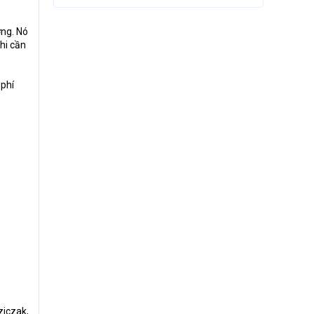
ờng. Nó
hi cần
 phí
ziczak,