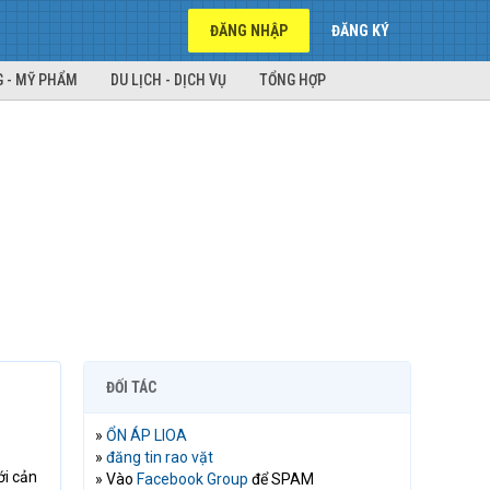
ĐĂNG NHẬP
ĐĂNG KÝ
 - MỸ PHẨM
DU LỊCH - DỊCH VỤ
TỔNG HỢP
ĐỐI TÁC
»
ỔN ÁP LIOA
»
đăng tin rao vặt
ới cản
» Vào
Facebook Group
để SPAM