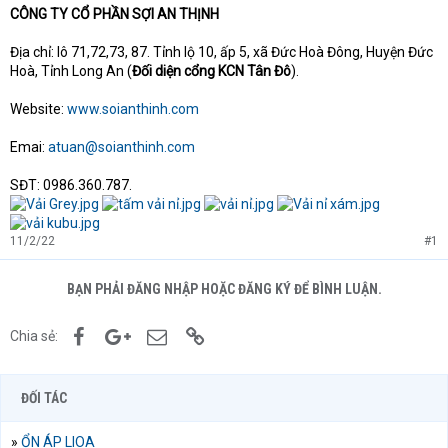
CÔNG TY CỔ PHẦN SỢI AN THỊNH
Địa chỉ: lô 71,72,73, 87. Tỉnh lộ 10, ấp 5, xã Đức Hoà Đông, Huyện Đức
Hoà, Tỉnh Long An (
Đối diện cổng KCN Tân Đô
).
Website:
www.soianthinh.com
Emai:
atuan@soianthinh.com
SĐT: 0986.360.787.
11/2/22
#1
BẠN PHẢI ĐĂNG NHẬP HOẶC ĐĂNG KÝ ĐỂ BÌNH LUẬN.
Facebook
Google+
Email
Link
Chia sẻ:
ĐỐI TÁC
»
ỔN ÁP LIOA