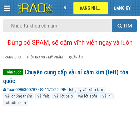
ĐĂNG NHẬP
ĐĂNG KÝ
TÌM
Đừng cố SPAM, sẽ cấm vĩnh viễn ngay và luôn
TRANG CHỦ
THỜI TRANG - MỸ PHẨM
QUẦN ÁO
Chuyên cung cấp vải nỉ xăm kim (felt) tòa
Toàn quốc
quốc
T
N
T
Tuan0986360787
11/2/22
lót giày vải xăm kim
h
g
ừ
vải chống thấm
vải felt
vải lót balo
vải lót sofa
vải nỉ
r
à
k
vải xăm kim
e
y
h
a
g
ó
d
ử
a
s
i
t
a
r