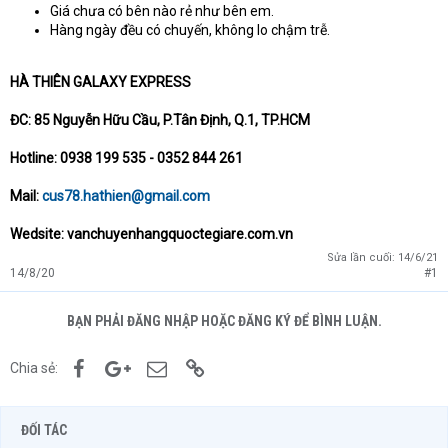
Giá chưa có bên nào rẻ như bên em.
Hàng ngày đều có chuyến, không lo chậm trễ.
HÀ THIÊN GALAXY EXPRESS
ĐC: 85 Nguyễn Hữu Cầu, P.Tân Định, Q.1, TP.HCM
Hotline: 0938 199 535 - 0352 844 261
Mail:
cus78.hathien@gmail.com
Wedsite: vanchuyenhangquoctegiare.com.vn
Sửa lần cuối:
14/6/21
14/8/20
#1
BẠN PHẢI ĐĂNG NHẬP HOẶC ĐĂNG KÝ ĐỂ BÌNH LUẬN.
Facebook
Google+
Email
Link
Chia sẻ:
ĐỐI TÁC