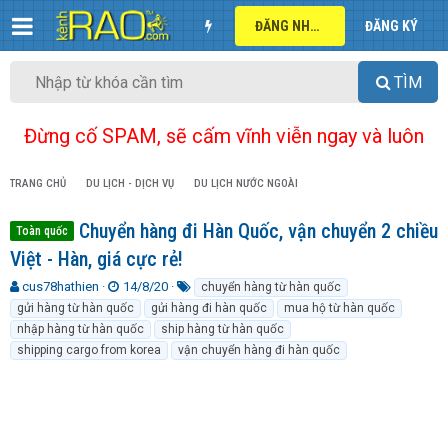
ĐĂNG NHẬP
ĐĂNG KÝ
TÌM
Đừng cố SPAM, sẽ cấm vĩnh viễn ngay và luôn
TRANG CHỦ
DU LỊCH - DỊCH VỤ
DU LỊCH NƯỚC NGOÀI
Chuyển hàng đi Hàn Quốc, vận chuyển 2 chiều
Toàn quốc
Việt - Hàn, giá cực rẻ!
T
N
T
cus78hathien
14/8/20
chuyển hàng từ hàn quốc
h
g
ừ
gửi hàng từ hàn quốc
gửi hàng đi hàn quốc
mua hộ từ hàn quốc
r
à
k
nhập hàng từ hàn quốc
ship hàng từ hàn quốc
e
y
h
shipping cargo from korea
vận chuyển hàng đi hàn quốc
a
g
ó
d
ử
a
s
i
t
a
r