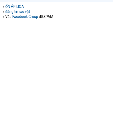
»
ỔN ÁP LIOA
»
đăng tin rao vặt
» Vào
Facebook Group
để SPAM