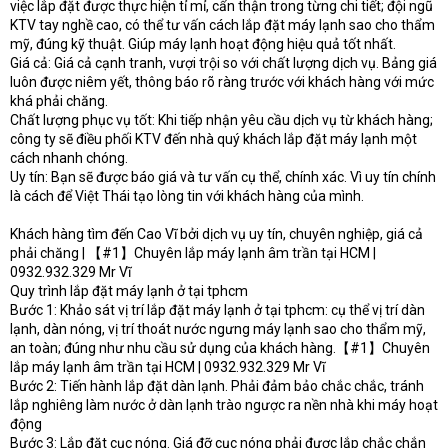
việc lắp đặt được thực hiện tỉ mỉ, cẩn thận trong từng chi tiết; đội ngũ
KTV tay nghề cao, có thể tư vấn cách lắp đặt máy lạnh sao cho thẩm
mỹ, đúng kỹ thuật. Giúp máy lạnh hoạt động hiệu quả tốt nhất.
Giá cả: Giá cả cạnh tranh, vượi trội so với chất lượng dịch vụ. Bảng giá
luôn được niêm yết, thông báo rõ ràng trước với khách hàng với mức
khá phải chăng.
Chất lượng phục vụ tốt: Khi tiếp nhận yêu cầu dịch vụ từ khách hàng;
công ty sẽ điều phối KTV đến nhà quý khách lắp đặt máy lạnh một
cách nhanh chóng.
Uy tín: Bạn sẽ được báo giá và tư vấn cụ thể, chính xác. Vì uy tín chính
là cách để Việt Thái tạo lòng tin với khách hàng của mình.
Khách hàng tìm đến Cao Vĩ bởi dịch vụ uy tín, chuyên nghiệp, giá cả
phải chăng | 【#1】Chuyên lắp máy lạnh âm trần tại HCM |
0932.932.329 Mr Vĩ
Quy trình lắp đặt máy lạnh ở tại tphcm
Bước 1: Khảo sát vị trí lắp đặt máy lạnh ở tại tphcm: cụ thể vị trí dàn
lạnh, dàn nóng, vị trí thoát nước ngưng máy lạnh sao cho thẩm mỹ,
an toàn; đúng như nhu cầu sử dụng của khách hàng.【#1】Chuyên
lắp máy lạnh âm trần tại HCM | 0932.932.329 Mr Vĩ
Bước 2: Tiến hành lắp đặt dàn lạnh. Phải đảm bảo chắc chắc, tránh
lắp nghiêng làm nước ở dàn lạnh trào ngược ra nền nhà khi máy hoạt
động
Bước 3: Lắp đặt cục nóng. Giá đỡ cục nóng phải được lắp chắc chắn