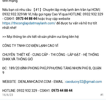
tính mạng.
Nếu bạn có nhu cầu 【#1】Chuyên lắp máy lạnh âm trần tại HCM |
0932.932.329 Mr Vĩ, hãy gọi ngay Cao Vĩ qua HOTLINE: 0932 932 329
- CSKH1:
0973 44 88 44
hoặc truy cập website
https://thiconglapdatmaylanh.com/
để được tư vấn và hỗ trợ tốt
nhất nhé!
>> Mọi thông tin chi tiết về sản phẩm vui lòng liên hệ:
CÔNG TY TNHH CƠ ĐIỆN LẠNH CAO VĨ
CHUYÊN: THIẾT KẾ - CUNG CẤP - THI CÔNG - LẮP ĐẶT - HỆ THỐNG
DHKK VÀ THÔNG GIÓ
ĐC : 189/20 ĐÌNH PHONG PHÚ,P.PHƯỜNG TĂNG NHƠN PHÚ B, QUẬN
9
WEBSITE : DIENLANHCAOVI.COM - EMAIL :
caoducvy32@gmail.com
HOTLINE: 0932 932 329 - CSKH1:
0973 44 88 44
16/6/23
#1