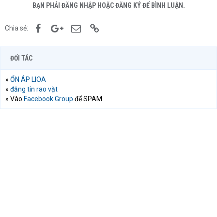
BẠN PHẢI ĐĂNG NHẬP HOẶC ĐĂNG KÝ ĐỂ BÌNH LUẬN.
Facebook
Google+
Email
Link
Chia sẻ:
ĐỐI TÁC
»
ỔN ÁP LIOA
»
đăng tin rao vặt
» Vào
Facebook Group
để SPAM