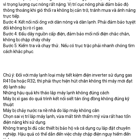
vì trọng lượng cục nóng rất nặng. Vị trí cục nóng phải đảm bảo độ
thông thoáng khi gió thổi ra không bị cản trở, tránh mưa và ánh nắng
trực tiếp.
Bước 4: Kết nối nối ống với dàn nóng và dàn lạnh. Phải đảm bảo tuyệt
đối không bị rò rỉ gas.
Bước 4: Đấu dây nguồn cấp điện, đảm bảo mối nối điện chắc chắn,
không bị chập cháy cháy
Bước 5: Kiểm tra và chạy thử.. Nếu có trục trặc phải nhanh chóng tìm
cách khắc phục.
Chú ý: Đối với máy lạnh loại máy tiết kiệm điện inverter sử dụng gas
R410a hoặc R32; thì phải thực hiện hút chân không thì máy mới đạt
độ lạnh sâu
Những hậu quả khi tháo lắp máy lạnh không đúng cách
Máy bị xì gas do quá trình kết nối siết tán ống đồng không đúng kỹ
thuật
Máy bị chảy nước ra nề nhà do lắp máy không cân
Chọn sai vị trí lắp máy lạnh, vừa mất tính thẩm mỹ vừa rất hao tổn
điện năng khi sử dụng.
Không trang bi đủ các thiết bị bảo hộ và cá dụng cụ lắp đặt chuyên
nghiệp. Hậu quả có thể dẫn đến việc cháy chập điện nguy hiểm đến