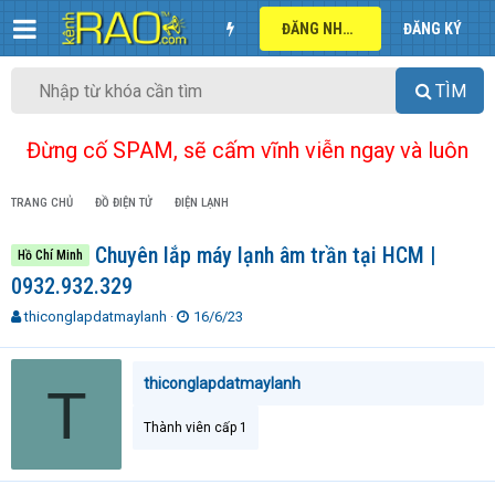
ĐĂNG NHẬP
ĐĂNG KÝ
TÌM
Đừng cố SPAM, sẽ cấm vĩnh viễn ngay và luôn
TRANG CHỦ
ĐỒ ĐIỆN TỬ
ĐIỆN LẠNH
Chuyên lắp máy lạnh âm trần tại HCM |
Hồ Chí Minh
0932.932.329
T
N
thiconglapdatmaylanh
16/6/23
h
g
r
à
e
y
thiconglapdatmaylanh
T
a
g
d
ử
Thành viên cấp 1
s
i
t
a
r