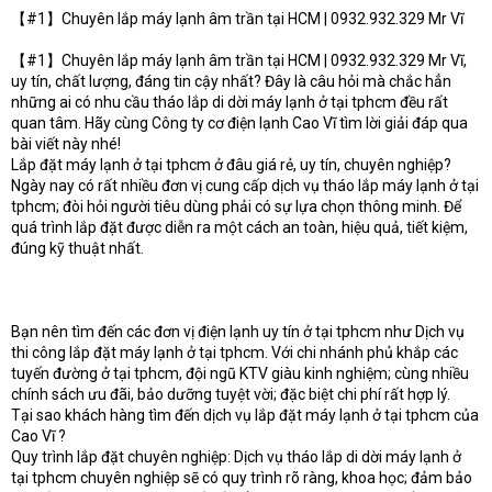
【#1】Chuyên lắp máy lạnh âm trần tại HCM | 0932.932.329 Mr Vĩ
t
e
r
【#1】Chuyên lắp máy lạnh âm trần tại HCM | 0932.932.329 Mr Vĩ,
uy tín, chất lượng, đáng tin cậy nhất? Đây là câu hỏi mà chắc hẳn
những ai có nhu cầu tháo lắp di dời máy lạnh ở tại tphcm đều rất
quan tâm. Hãy cùng Công ty cơ điện lạnh Cao Vĩ tìm lời giải đáp qua
bài viết này nhé!
Lắp đặt máy lạnh ở tại tphcm ở đâu giá rẻ, uy tín, chuyên nghiệp?
Ngày nay có rất nhiều đơn vị cung cấp dịch vụ tháo lắp máy lạnh ở tại
tphcm; đòi hỏi người tiêu dùng phải có sự lựa chọn thông minh. Để
quá trình lắp đặt được diễn ra một cách an toàn, hiệu quả, tiết kiệm,
đúng kỹ thuật nhất.
Bạn nên tìm đến các đơn vị điện lạnh uy tín ở tại tphcm như Dịch vụ
thi công lắp đặt máy lạnh ở tại tphcm. Với chi nhánh phủ khắp các
tuyến đường ở tại tphcm, đội ngũ KTV giàu kinh nghiệm; cùng nhiều
chính sách ưu đãi, bảo dưỡng tuyệt vời; đặc biệt chi phí rất hợp lý.
Tại sao khách hàng tìm đến dịch vụ lắp đặt máy lạnh ở tại tphcm của
Cao Vĩ ?
Quy trình lắp đặt chuyên nghiệp: Dịch vụ tháo lắp di dời máy lạnh ở
tại tphcm chuyên nghiệp sẽ có quy trình rõ ràng, khoa học; đảm bảo