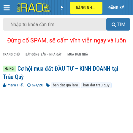
ĐĂNG NHẬP
ĐĂNG KÝ
TÌM
Đừng cố SPAM, sẽ cấm vĩnh viễn ngay và luôn
TRANG CHỦ
BẤT ĐỘNG SẢN - NHÀ ĐẤT
MUA BÁN NHÀ
Cơ hội mua đất ĐẦU TƯ – KINH DOANH tại
Hà Nội
Trâu Quỳ
T
N
T
Phạm Hiếu
6/4/20
ban dat gia lam
ban dat trau quy
h
g
ừ
r
à
k
e
y
h
a
g
ó
d
ử
a
s
i
t
a
r