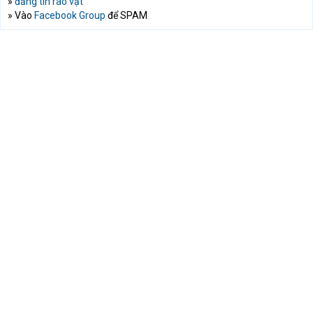
»
đăng tin rao vặt
» Vào
Facebook Group
để SPAM