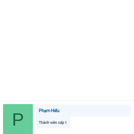
t
e
r
Phạm Hiếu
P
Thành viên cấp 1