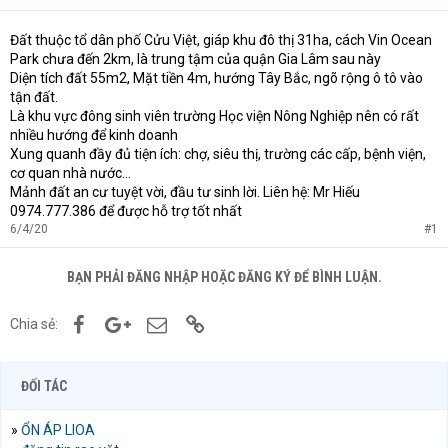
Đất thuộc tổ dân phố Cửu Việt, giáp khu đô thị 31ha, cách Vin Ocean
Park chưa đến 2km, là trung tậm của quận Gia Lâm sau này
Diện tích đất 55m2, Mặt tiền 4m, hướng Tây Bắc, ngõ rộng ô tô vào
tận đất.
Là khu vực đông sinh viên trường Học viện Nông Nghiệp nên có rất
nhiều hướng để kinh doanh
Xung quanh đầy đủ tiện ích: chợ, siêu thị, trường các cấp, bệnh viện,
cơ quan nhà nước…
Mảnh đất an cư tuyệt vời, đầu tư sinh lời. Liên hệ: Mr Hiếu
0974.777.386 để được hỗ trợ tốt nhất
6/4/20
#1
BẠN PHẢI ĐĂNG NHẬP HOẶC ĐĂNG KÝ ĐỂ BÌNH LUẬN.
Facebook
Google+
Email
Link
Chia sẻ:
ĐỐI TÁC
»
ỔN ÁP LIOA