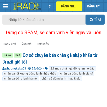
ĐĂNG NHẬP
ĐĂNG KÝ
TÌM
Đừng cố SPAM, sẽ cấm vĩnh viễn ngay và luôn
TRANG CHỦ
TỔNG HỢP
THỨ KHÁC
Cơ sở chuyên bán chân gà nhập khẩu từ
Hà Nội
Bán
Brazil giá tốt
T
N
T
phuongkaka03
29/6/24
2.1 mua chân gà đông lạnh ở đâu
h
g
ừ
chân gà rút xương đông lạnh nhập khẩu
chân gà đông lạnh giá sỉ
r
à
k
chân gà đông lạnh hà nội
chân gà đông lạnh nhập khẩu
e
y
h
a
g
ó
d
ử
a
s
i
t
a
r