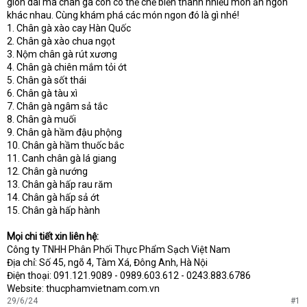
giòn dai mà chân gà còn có thể chế biến thành nhiều món ăn ngon
khác nhau. Cùng khám phá các món ngon đó là gì nhé!
1. Chân gà xào cay Hàn Quốc
2. Chân gà xào chua ngọt
3. Nộm chân gà rút xương
4. Chân gà chiên mắm tỏi ớt
5. Chân gà sốt thái
6. Chân gà tàu xì
7. Chân gà ngâm sả tắc
8. Chân gà muối
9. Chân gà hầm đậu phộng
10. Chân gà hầm thuốc bắc
11. Canh chân gà lá giang
12. Chân gà nướng
13. Chân gà hấp rau răm
14. Chân gà hấp sả ớt
15. Chân gà hấp hành
Mọi chi tiết xin liên hệ:
Công ty TNHH Phân Phối Thực Phẩm Sạch Việt Nam
Địa chỉ: Số 45, ngõ 4, Tàm Xá, Đông Anh, Hà Nội
Điện thoại: 091.121.9089 - 0989.603.612 - 0243.883.6786
Website: thucphamvietnam.com.vn
29/6/24
#1