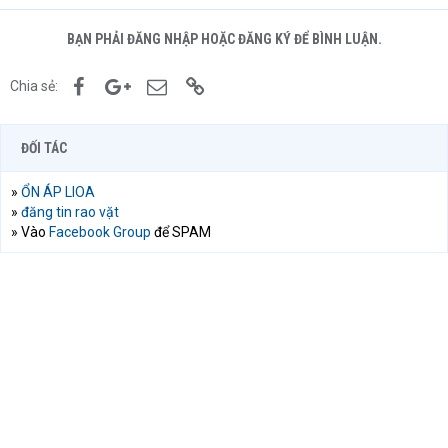
BẠN PHẢI ĐĂNG NHẬP HOẶC ĐĂNG KÝ ĐỂ BÌNH LUẬN.
Facebook
Google+
Email
Link
Chia sẻ:
ĐỐI TÁC
»
ỔN ÁP LIOA
»
đăng tin rao vặt
» Vào
Facebook Group
để SPAM