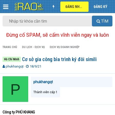
ĐĂNG NHẬP
ĐĂNG KÝ
TÌM
Đừng cố SPAM, sẽ cấm vĩnh viễn ngay và luôn
TRANG CHỦ
DU LỊCH - DỊCH VỤ
DỊCH VỤ DOANH NGHIỆP
Cơ sở gia công bìa trình ký đôi simili
Hồ Chí Minh
T
N
phukhangqt
18/9/21
h
g
r
à
e
y
phukhangqt
P
a
g
d
ử
Thành viên cấp 1
s
i
t
a
r
Công ty PHÚ KHANG
t