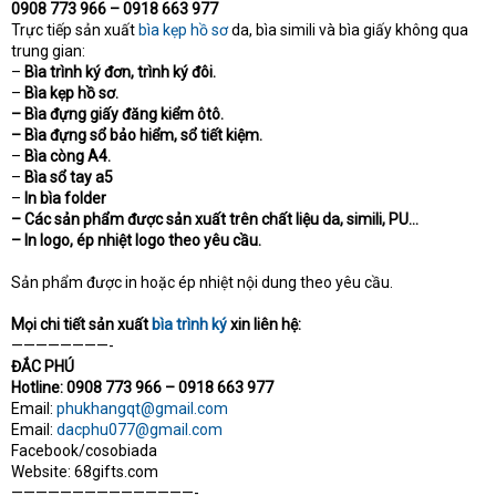
0908 773 966 – 0918 663 977
e
r
Trực tiếp sản xuất
bìa kẹp hồ sơ
da, bìa simili và bìa giấy không qua
trung gian:
–
Bìa trình ký đơn, trình ký đôi.
–
Bìa kẹp hồ sơ.
– Bìa đựng giấy đăng kiểm ôtô.
– Bìa đựng sổ bảo hiểm, sổ tiết kiệm.
–
Bìa còng A4.
–
Bìa sổ tay a5
–
In bìa folder
– Các sản phẩm được sản xuất trên chất liệu da, simili, PU…
– In logo, ép nhiệt logo theo yêu cầu.
Sản phẩm được in hoặc ép nhiệt nội dung theo yêu cầu.
Mọi chi tiết sản xuất
bìa trình ký
xin liên hệ:
————————-
ĐẮC PHÚ
Hotline: 0908 773 966 – 0918 663 977
Email:
phukhangqt@gmail.com
Email:
dacphu077@gmail.com
Facebook/cosobiada
Website: 68gifts.com
———————————————-