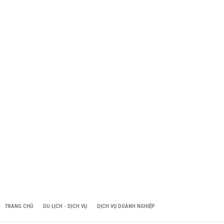
TRANG CHỦ
DU LỊCH - DỊCH VỤ
DỊCH VỤ DOANH NGHIỆP