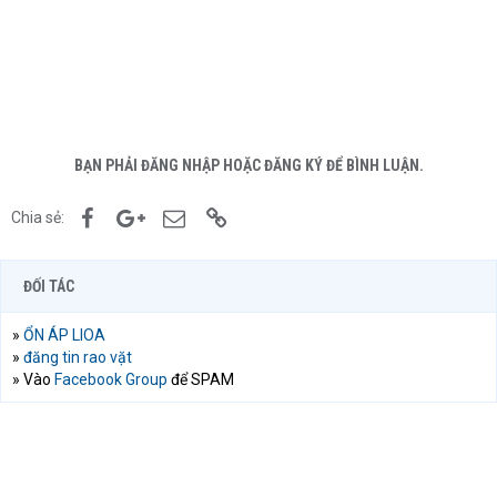
BẠN PHẢI ĐĂNG NHẬP HOẶC ĐĂNG KÝ ĐỂ BÌNH LUẬN.
Facebook
Google+
Email
Link
Chia sẻ:
ĐỐI TÁC
»
ỔN ÁP LIOA
»
đăng tin rao vặt
» Vào
Facebook Group
để SPAM