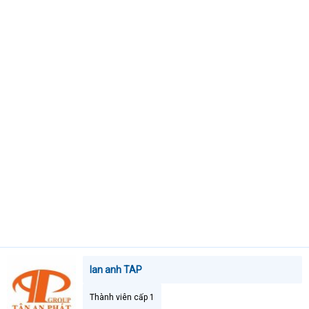
t
e
r
lan anh TAP
Thành viên cấp 1