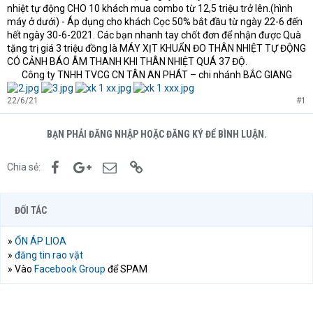
nhiệt tự động CHO 10 khách mua combo từ 12,5 triệu trở lên.(hình
máy ở dưới) - Áp dụng cho khách Cọc 50% bắt đầu từ ngày 22-6 đến
hết ngày 30-6-2021. Các bạn nhanh tay chốt đơn để nhận được Quà
tặng trị giá 3 triệu đồng là MÁY XỊT KHUẨN ĐO THÂN NHIỆT TỰ ĐỘNG
CÓ CẢNH BÁO ÂM THANH KHI THÂN NHIỆT QUÁ 37 ĐỘ.
Công ty TNHH TVCG CN TÂN AN PHÁT – chi nhánh BẮC GIANG​
22/6/21
#1
BẠN PHẢI ĐĂNG NHẬP HOẶC ĐĂNG KÝ ĐỂ BÌNH LUẬN.
Facebook
Google+
Email
Link
Chia sẻ:
ĐỐI TÁC
»
ỔN ÁP LIOA
»
đăng tin rao vặt
» Vào
Facebook Group
để SPAM