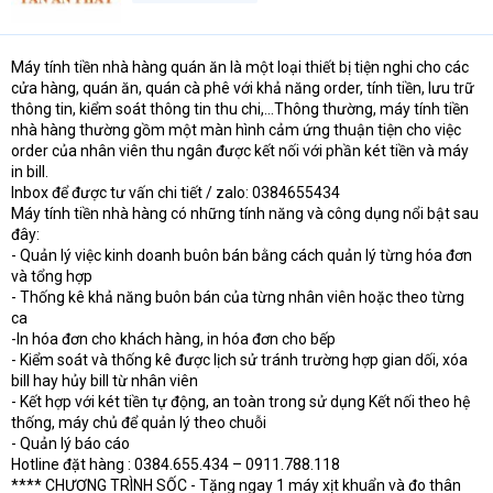
Máy tính tiền nhà hàng quán ăn là một loại thiết bị tiện nghi cho các
cửa hàng, quán ăn, quán cà phê với khả năng order, tính tiền, lưu trữ
thông tin, kiểm soát thông tin thu chi,…Thông thường, máy tính tiền
nhà hàng thường gồm một màn hình cảm ứng thuận tiện cho việc
order của nhân viên thu ngân được kết nối với phần két tiền và máy
in bill.
Inbox để được tư vấn chi tiết / zalo: 0384655434
Máy tính tiền nhà hàng có những tính năng và công dụng nổi bật sau
đây:
- Quản lý việc kinh doanh buôn bán bằng cách quản lý từng hóa đơn
và tổng hợp
- Thống kê khả năng buôn bán của từng nhân viên hoặc theo từng
ca
-In hóa đơn cho khách hàng, in hóa đơn cho bếp
- Kiểm soát và thống kê được lịch sử tránh trường hợp gian dối, xóa
bill hay hủy bill từ nhân viên
- Kết hợp với két tiền tự động, an toàn trong sử dụng Kết nối theo hệ
thống, máy chủ để quản lý theo chuỗi
- Quản lý báo cáo
Hotline đặt hàng : 0384.655.434 – 0911.788.118
**** CHƯƠNG TRÌNH SỐC - Tặng ngay 1 máy xịt khuẩn và đo thân