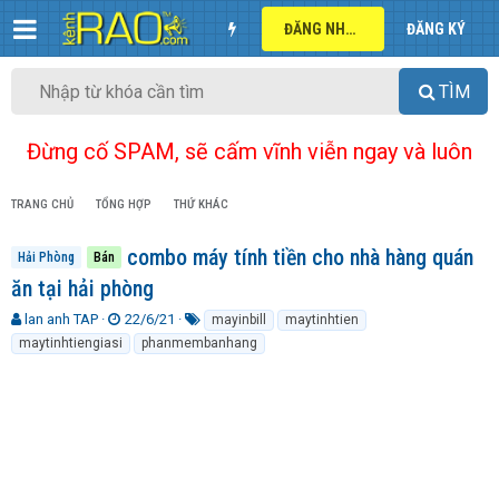
ĐĂNG NHẬP
ĐĂNG KÝ
TÌM
Đừng cố SPAM, sẽ cấm vĩnh viễn ngay và luôn
TRANG CHỦ
TỔNG HỢP
THỨ KHÁC
combo máy tính tiền cho nhà hàng quán
Hải Phòng
Bán
ăn tại hải phòng
T
N
T
lan anh TAP
22/6/21
mayinbill
maytinhtien
h
g
ừ
maytinhtiengiasi
phanmembanhang
r
à
k
e
y
h
a
g
ó
d
ử
a
s
i
t
a
r