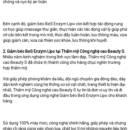
chóng và cực kỳ an toàn.
Bên cạnh đó, giảm béo BeS Enzym Lipo còn kết hợp tác động rung
cơ học giúp massage thư giãn, thực hiện các tác động vật lý giúp phá
vỡ các liên kết trong mô mỡ, thúc đẩy tuần hoàn, lưu thông máu, vừa
giúp giảm cân, vừa cải thiện sức khỏe, lưu thông khí huyết.
2. Giảm béo BeS Enzym Lipo tại Thẩm mỹ Công nghệ cao Beauty S.
Nhiều năm kinh nghiệm trong lĩnh vực làm đẹp, Thẩm mỹ Công nghệ
cao Beauty S đã chữa trị thành công cho hàng chục nghìn trường
hợp thẩm mỹ.
Với giấy phép phòng khám da liễu, đội ngũ chuyên gia đông đảo, dày
dặn kinh nghiệm cùng hệ thống cơ sở vật chất, trang thiết bị hiện đại
nhất, Thẩm mỹ Công nghệ cao Beauty S tự tin là đơn vị uy tín và đi
đầu trong ứng dụng công nghệ Giảm béo BeS Enzym Lipo cho khách
hàng.
Sử dụng 100% máy móc, công nghệ chính hãng, giấy phép và chứng
nhận rõ ràng cùng việc chọn lựa, chắt lọc tỉ mỉ những nguyên liệu tinh