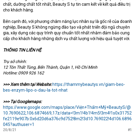
chất, dưỡng chất tốt nhất, Beauty S tự tin cam kết về kết quả điều trị
cho khách hàng.
Bên cạnh đó, với phương châm năng lực nhân sự là gốc rễ của doanh
nghiệp, Beauty S không ngừng đào tạo và phát triển đội ngũ chuyên
gia, xây dựng các quy trình quy chuẩn tốt nhất nhằm đảm bảo cung
cấp cho khách hàng những dịch vụ chất lượng với hiệu quả tuyệt vời.
THÔNG TIN LIÊN HỆ
Trụ sở chính:
12 Tôn Thất Tùng, Bến Thành, Quận 1, Hồ Chí Minh
Hotline: 0909 926 162
>>> Xem thêm tại Website:
https://thammybeautys.vn/giam-beo-
bes-enzym-lipo-o-dau-la-tot-nhat
>>> Tại Googlemaps:
https://www.google.com/maps/place/Viện+Thẩm+Mỹ+BeautyS/@
10.7690622,106.6874669,17z/data=!3m1!4b1!4m5!3m4!1s0x31752
fe2119e907b:0x6d20d6a376c9d752!8m2!3d10.769022!4d106.6896
045?authuser=1
20/8/21
#1