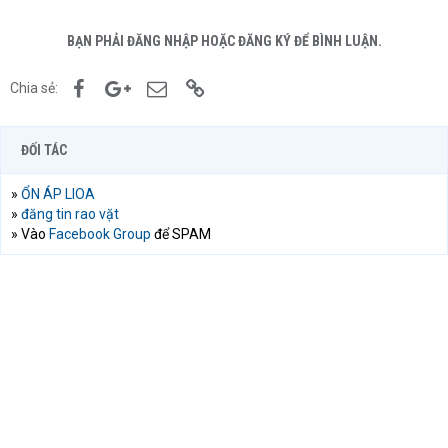
BẠN PHẢI ĐĂNG NHẬP HOẶC ĐĂNG KÝ ĐỂ BÌNH LUẬN.
Facebook
Google+
Email
Link
Chia sẻ:
ĐỐI TÁC
»
ỔN ÁP LIOA
»
đăng tin rao vặt
» Vào
Facebook Group
để SPAM