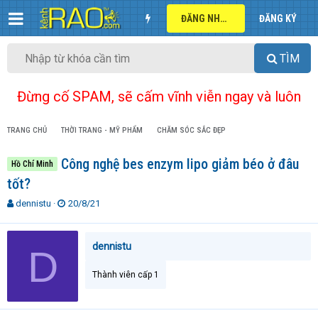
ĐĂNG NHẬP
ĐĂNG KÝ
TÌM
Đừng cố SPAM, sẽ cấm vĩnh viễn ngay và luôn
TRANG CHỦ
THỜI TRANG - MỸ PHẨM
CHĂM SÓC SẮC ĐẸP
Công nghệ bes enzym lipo giảm béo ở đâu
Hồ Chí Minh
tốt?
T
N
dennistu
20/8/21
h
g
r
à
e
y
dennistu
D
a
g
d
ử
Thành viên cấp 1
s
i
t
a
r