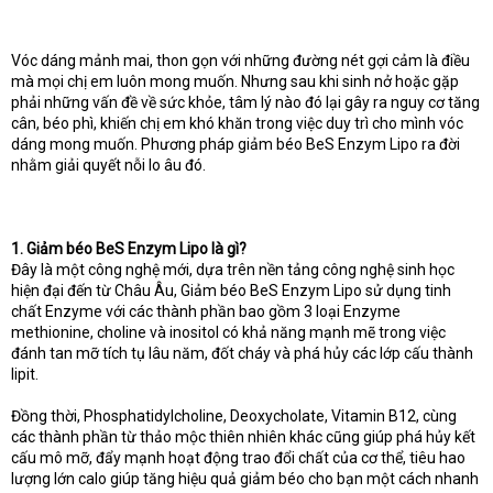
t
e
r
Vóc dáng mảnh mai, thon gọn với những đường nét gợi cảm là điều
mà mọi chị em luôn mong muốn. Nhưng sau khi sinh nở hoặc gặp
phải những vấn đề về sức khỏe, tâm lý nào đó lại gây ra nguy cơ tăng
cân, béo phì, khiến chị em khó khăn trong việc duy trì cho mình vóc
dáng mong muốn. Phương pháp giảm béo BeS Enzym Lipo ra đời
nhằm giải quyết nỗi lo âu đó.
1. Giảm béo BeS Enzym Lipo là gì?
Đây là một công nghệ mới, dựa trên nền tảng công nghệ sinh học
hiện đại đến từ Châu Âu, Giảm béo BeS Enzym Lipo sử dụng tinh
chất Enzyme với các thành phần bao gồm 3 loại Enzyme
methionine, choline và inositol có khả năng mạnh mẽ trong việc
đánh tan mỡ tích tụ lâu năm, đốt cháy và phá hủy các lớp cấu thành
lipit.
Đồng thời, Phosphatidylcholine, Deoxycholate, Vitamin B12, cùng
các thành phần từ thảo mộc thiên nhiên khác cũng giúp phá hủy kết
cấu mô mỡ, đẩy mạnh hoạt động trao đổi chất của cơ thể, tiêu hao
lượng lớn calo giúp tăng hiệu quả giảm béo cho bạn một cách nhanh