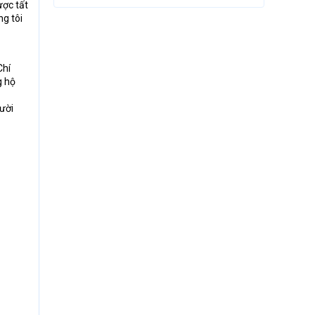
̣c tất
ng tôi
Chí
g hộ
ười