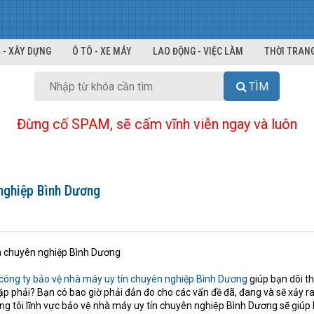
 - XÂY DỰNG
Ô TÔ - XE MÁY
LAO ĐỘNG - VIỆC LÀM
THỜI TRANG
TÌM
Đừng cố SPAM, sẽ cấm vĩnh viễn ngay và luôn
nghiệp Bình Dương
ín chuyên nghiệp Bình Dương
công ty bảo vệ nhà máy uy tín chuyên nghiệp Bình Dương
giúp bạn dõi th
p phải? Bạn có bao giờ phải đắn đo cho các vấn đề đã, đang và sẽ xảy ra
úng tôi lĩnh vực bảo vệ nhà máy uy tín chuyên nghiệp Bình Dương sẽ giúp 