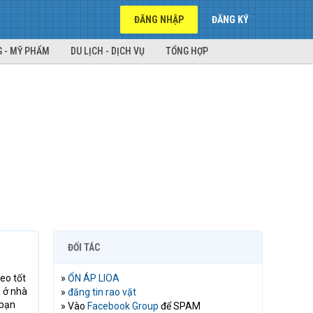
ĐĂNG NHẬP
ĐĂNG KÝ
 - MỸ PHẨM
DU LỊCH - DỊCH VỤ
TỔNG HỢP
ĐỐI TÁC
eo tốt
»
ỔN ÁP LIOA
 ở nhà
»
đăng tin rao vặt
bạn
» Vào
Facebook Group
để SPAM