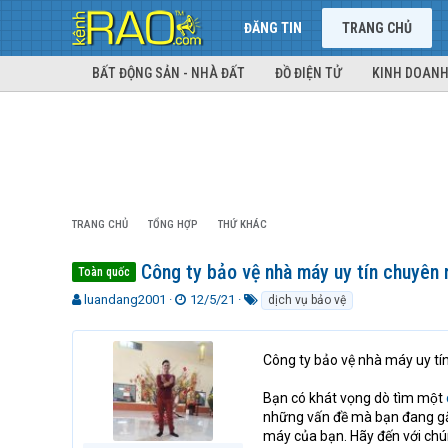
ĐĂNG TIN
TRANG CHỦ
BẤT ĐỘNG SẢN - NHÀ ĐẤT
ĐỒ ĐIỆN TỬ
KINH DOANH
TRANG CHỦ
TỔNG HỢP
THỨ KHÁC
Công ty bảo vệ nhà máy uy tín chuyên 
Toàn quốc
T
N
T
luandang2001
12/5/21
dịch vụ bảo vệ
h
g
ừ
r
à
k
e
y
h
Công ty bảo vệ nhà máy uy t
a
g
ó
d
ử
a
Bạn có khát vọng dò tìm một
s
i
những vấn đề mà bạn đang gặ
t
máy của bạn. Hãy đến với ch
a