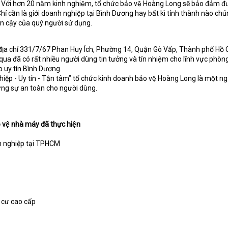
. Với hơn 20 năm kinh nghiệm, tổ chức bảo vệ Hoàng Long sẽ bảo đảm đươ
̉ cần là giới doanh nghiệp tại Bình Dương hay bất kì tỉnh thành nào chú
 tin cậy của quý người sử dụng.
tại địa chỉ 331/7/67 Phan Huy Ích, Phường 14, Quận Gò Vấp, Thành phố Hồ 
a đã có rất nhiều người dùng tin tưởng và tín nhiệm cho lĩnh vực phòn
p uy tín Bình Dương.
hiệp - Uy tín - Tận tâm” tổ chức kinh doanh bảo vệ Hoàng Long là một ng
vững sự an toàn cho người dùng.
 vệ nhà máy đã thực hiện
n nghiệp tại TPHCM
 cư cao cấp