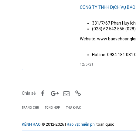
CÔNG TY TNHH DỊCH VỤ BẢO
331/7/67 Phan Huy Ích
(028) 62 542 555 (028)
Website: www baovehoanglo
Hotline: 0934 181 081
12/5/21
Facebook
Google+
Email
Link
Chia sẻ:
TRANG CHỦ
TỔNG HỢP
THỨ KHÁC
KÊNH RAO
© 2012-2026 |
Rao vặt miễn phí
toàn quốc