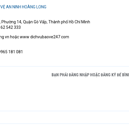
 VỆ AN NINH HOÀNG LONG
, Phường 14, Quận Gò Vấp, Thành phố Hồ Chí Minh
 62 542 333
ng vn hoặc www dichvubaove247 com
 0965 181 081
BẠN PHẢI ĐĂNG NHẬP HOẶC ĐĂNG KÝ ĐỂ BÌN