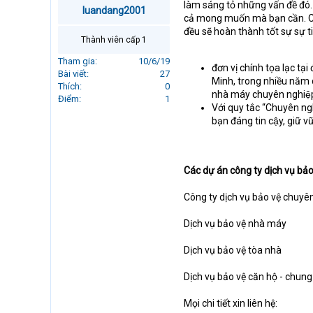
làm sáng tỏ những vấn đề đó
r
luandang2001
cả mong muốn mà bạn cần. Chi
t
đều sẽ hoàn thành tốt sự sự
e
Thành viên cấp 1
r
Tham gia
10/6/19
đơn vị chính tọa lạc 
Bài viết
27
Minh, trong nhiều năm qu
Thích
0
nhà máy chuyên nghiệ
Điểm
1
Với quy tắc “Chuyên ng
bạn đáng tin cậy, giữ 
Các dự án công ty dịch vụ bảo
Công ty dịch vụ bảo vệ chuyê
Dịch vụ bảo vệ nhà máy
Dịch vụ bảo vệ tòa nhà
Dịch vụ bảo vệ căn hộ - chung
Mọi chi tiết xin liên hệ: