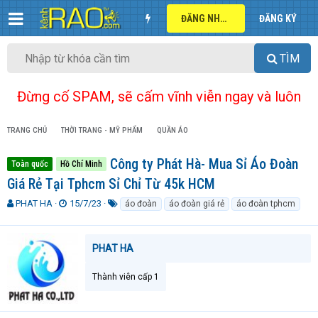
ĐĂNG NHẬP
ĐĂNG KÝ
TÌM
Đừng cố SPAM, sẽ cấm vĩnh viễn ngay và luôn
TRANG CHỦ
THỜI TRANG - MỸ PHẨM
QUẦN ÁO
Công ty Phát Hà- Mua Sỉ Áo Đoàn
Toàn quốc
Hồ Chí Minh
Giá Rẻ Tại Tphcm Sỉ Chỉ Từ 45k HCM
T
N
T
PHAT HA
15/7/23
áo đoàn
áo đoàn giá rẻ
áo đoàn tphcm
h
g
ừ
r
à
k
e
y
h
PHAT HA
a
g
ó
d
ử
a
Thành viên cấp 1
s
i
t
a
r