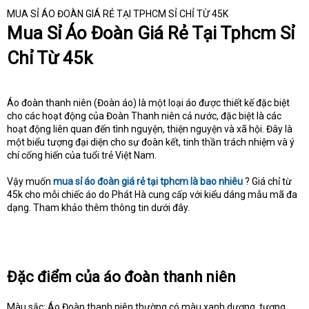
t
MUA SỈ ÁO ĐOÀN GIÁ RẺ TẠI TPHCM SỈ CHỈ TỪ 45K
e
Mua Sỉ Áo Đoàn Giá Rẻ Tại Tphcm Sỉ
r
Chỉ Từ 45k
Áo đoàn thanh niên (Đoàn áo) là một loại áo được thiết kế đặc biệt
cho các hoạt động của Đoàn Thanh niên cả nước, đặc biệt là các
hoạt động liên quan đến tình nguyện, thiện nguyện và xã hội. Đây là
một biểu tượng đại diện cho sự đoàn kết, tinh thần trách nhiệm và ý
chí cống hiến của tuổi trẻ Việt Nam.
Vậy muốn
mua sỉ áo đoàn giá rẻ tại tphcm là bao nhiêu
? Giá chỉ từ
45k cho mỗi chiếc áo do Phát Hà cung cấp với kiểu dáng mẫu mã đa
dạng. Tham khảo thêm thông tin dưới đây.
Đặc điểm của áo đoàn thanh niên
Màu sắc: Áo Đoàn thanh niên thường có màu xanh dương, tượng