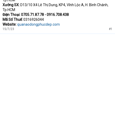
Tp.HCM
Xưởng SX:
D13/10 X4 Lê Thị Dung, KP4, Vĩnh Lộc A, H. Bình Chánh,
Tp.HCM
Điện Thoại: 0705.71.87.78 - 0916.708.438
Mã Số Thuế:
0316926044
Website:
quanaodongphucdep.com
15/7/23
#1