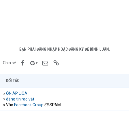
BẠN PHẢI ĐĂNG NHẬP HOẶC ĐĂNG KÝ ĐỂ BÌNH LUẬN.
Facebook
Google+
Email
Link
Chia sẻ:
ĐỐI TÁC
»
ỔN ÁP LIOA
»
đăng tin rao vặt
» Vào
Facebook Group
để SPAM