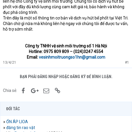
liên hệ cho Công ty vệ sinh môi trường. Chúng tôi có dịch vụ hút bể
phốt với đầy đủ khối lượng cùng cam kết giá rẻ, bảo hành và không
đục phá công trình.
Trên đây là một số thông tin cơ bản về dịch vụ hút bể phốt tại Việt Trì.
Chần chờ gì nữa mà không liên hệ ngay với chúng tôi để được tư vấn,
hỗ trợ sớm nhất.
Công ty TNHH vệ sinh môi trường số 1 Hà Nội
Hotline: 0975 809 809 – (024)3247 4554
Email:
vesinhmoitruongso1hn@gmail.com
13/4/21
#1
BẠN PHẢI ĐĂNG NHẬP HOẶC ĐĂNG KÝ ĐỂ BÌNH LUẬN.
Facebook
Google+
Email
Link
Chia sẻ:
ĐỐI TÁC
»
ỔN ÁP LIOA
»
đăng tin rao vặt