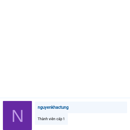
t
e
r
nguyenkhactung
N
Thành viên cấp 1