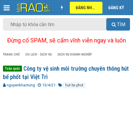
ĐĂNG NHẬP
ĐĂNG KÝ
TÌM
Đừng cố SPAM, sẽ cấm vĩnh viễn ngay và luôn
TRANG CHỦ
DU LỊCH - DỊCH VỤ
DỊCH VỤ DOANH NGHIỆP
Công ty vệ sinh môi trường chuyên thông hút
Toàn quốc
bể phốt tại Việt Trì
T
N
T
nguyenkhactung
13/4/21
hut be phot
h
g
ừ
r
à
k
e
y
h
a
g
ó
d
ử
a
s
i
t
a
r