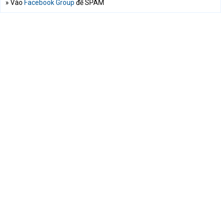
» Vào
Facebook Group
để SPAM