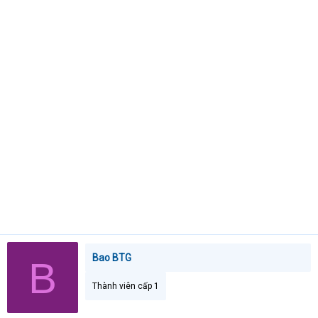
e
r
Bao BTG
B
Thành viên cấp 1