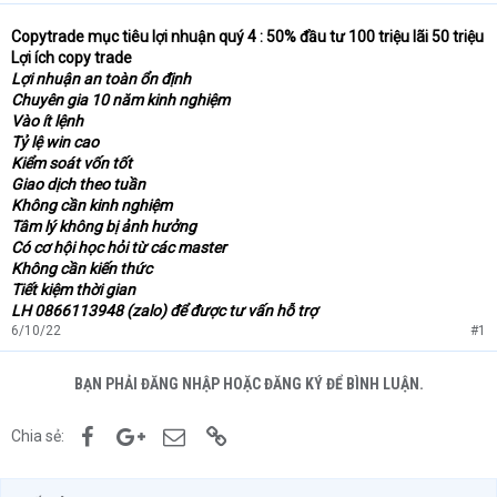
Copytrade mục tiêu lợi nhuận quý 4 : 50% đầu tư 100 triệu lãi 50 triệu
Lợi ích copy trade
Lợi nhuận an toàn ổn định
Chuyên gia 10 năm kinh nghiệm
Vào ít lệnh
Tỷ lệ win cao
Kiểm soát vốn tốt
Giao dịch theo tuần
Không cần kinh nghiệm
Tâm lý không bị ảnh hưởng
Có cơ hội học hỏi từ các master
Không cần kiến thức
Tiết kiệm thời gian
LH 0866113948 (zalo) để được tư vấn hỗ trợ
6/10/22
#1
BẠN PHẢI ĐĂNG NHẬP HOẶC ĐĂNG KÝ ĐỂ BÌNH LUẬN.
Facebook
Google+
Email
Link
Chia sẻ: