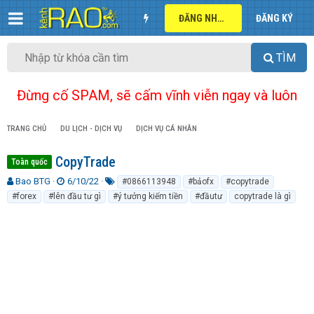
ĐĂNG NHẬP
ĐĂNG KÝ
TÌM
Đừng cố SPAM, sẽ cấm vĩnh viễn ngay và luôn
TRANG CHỦ
DU LỊCH - DỊCH VỤ
DỊCH VỤ CÁ NHÂN
CopyTrade
Toàn quốc
T
N
T
Bao BTG
6/10/22
#0866113948
#bảofx
#copytrade
h
g
ừ
#forex
#lên đầu tư gì
#ý tưởng kiếm tiền
#đầutư
copytrade là gì
r
à
k
e
y
h
a
g
ó
d
ử
a
s
i
t
a
r
t