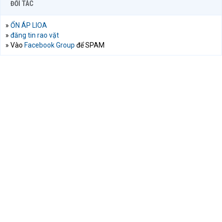
ĐỐI TÁC
»
ỔN ÁP LIOA
»
đăng tin rao vặt
» Vào
Facebook Group
để SPAM